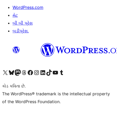
WordPress.com
મેટ
બી બી પ્રેસ
બડીપ્રેસ.
અમારા X (અગાઉ ટ્વિટર) એકાઉન્ટની મુલાકાત લો
અમારા Bluesky એકાઉન્ટની મુલાકાત લો
અમારા માસ્ટોડોન એકાઉન્ટની મુલાકાત લો
અમારા Threads એકાઉન્ટની મુલાકાત લો
અમારા ફેસબુક પેજની મુલાકાત લો
અમારા ઇન્સ્ટાગ્રામ એકાઉન્ટની મુલાકાત લો
અમારા LinkedIn એકાઉન્ટની મુલાકાત લો
અમારા TikTok એકાઉન્ટની મુલાકાત લો
અમારી YouTube ચેનલની મુલાકાત લો
અમારા Tumblr એકાઉન્ટની મુલાકાત લો
કોડ કવિતા છે.
The WordPress® trademark is the intellectual property
of the WordPress Foundation.