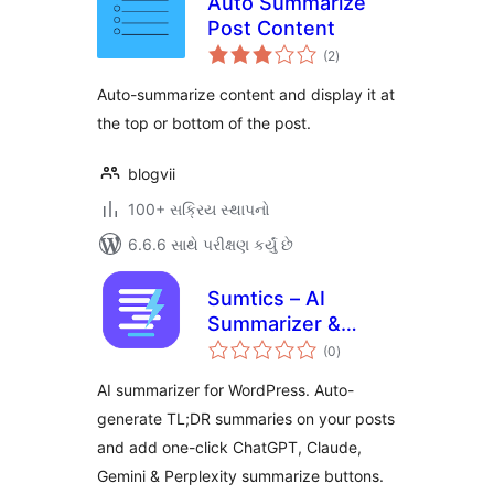
Auto Summarize
Post Content
કુલ
(2
)
રેટિંગ્સ
Auto-summarize content and display it at
the top or bottom of the post.
blogvii
100+ સક્રિય સ્થાપનો
6.6.6 સાથે પરીક્ષણ કર્યું છે
Sumtics – AI
Summarizer &
કુલ
TL;DR Generator
(0
)
રેટિંગ્સ
AI summarizer for WordPress. Auto-
generate TL;DR summaries on your posts
and add one-click ChatGPT, Claude,
Gemini & Perplexity summarize buttons.