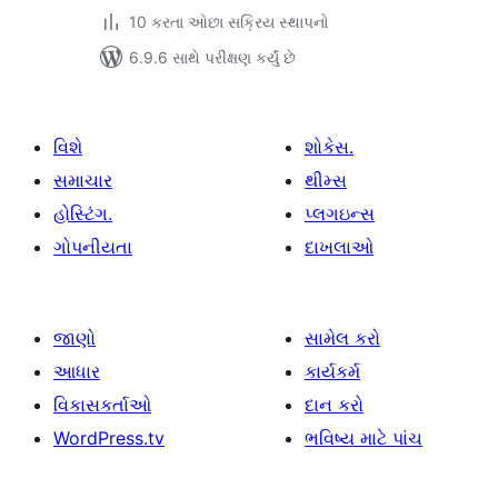
10 કરતા ઓછા સક્રિય સ્થાપનો
6.9.6 સાથે પરીક્ષણ કર્યું છે
વિશે
શોકેસ.
સમાચાર
થીમ્સ
હોસ્ટિંગ.
પ્લગઇન્સ
ગોપનીયતા
દાખલાઓ
જાણો
સામેલ કરો
આધાર
કાર્યકર્મ
વિકાસકર્તાઓ
દાન કરો
WordPress.tv
ભવિષ્ય માટે પાંચ