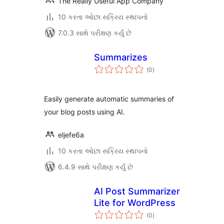
The Really Useful App Company
10 કરતા ઓછા સક્રિય સ્થાપનો
7.0.3 સાથે પરીક્ષણ કર્યું છે
Summarizes
કુલ
(0
)
રેટિંગ્સ
Easily generate automatic summaries of
your blog posts using AI.
eljefe6a
10 કરતા ઓછા સક્રિય સ્થાપનો
6.4.9 સાથે પરીક્ષણ કર્યું છે
AI Post Summarizer
Lite for WordPress
કુલ
(0
)
રેટિંગ્સ