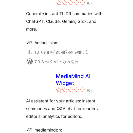
કુલ
TLDR, AI
(0
)
રેટિંગ્સ
Summarize & Social
Generate instant TL;DR summaries with
Sharing
ChatGPT, Claude, Gemini, Grok, and
more.
Aminul Islam
10 કરતા ઓછા સક્રિય સ્થાપનો
7.0.3 સાથે પરીક્ષણ કર્યું છે
MediaMind AI
Widget
કુલ
(0
)
રેટિંગ્સ
AI assistant for your articles: instant
summaries and Q&A chat for readers,
editorial analytics for editors.
mediamindpro