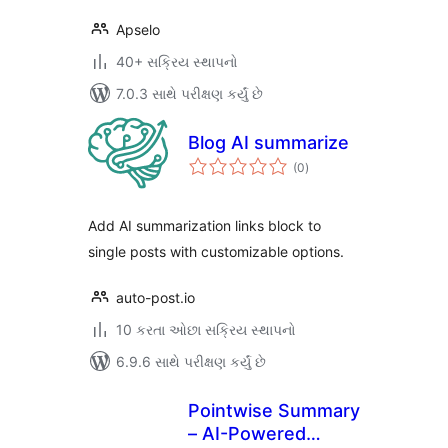
Apselo
40+ સક્રિય સ્થાપનો
7.0.3 સાથે પરીક્ષણ કર્યું છે
Blog AI summarize
કુલ
(0
)
રેટિંગ્સ
Add AI summarization links block to
single posts with customizable options.
auto-post.io
10 કરતા ઓછા સક્રિય સ્થાપનો
6.9.6 સાથે પરીક્ષણ કર્યું છે
Pointwise Summary
– AI-Powered