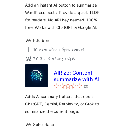
Add an instant AI button to summarize
WordPress posts. Provide a quick TLDR
for readers. No API key needed. 100%
free. Works with ChatGPT & Google AI.
R.Sabbir
10 કરતા ઓછા સક્રિય સ્થાપનો
7.0.3 સાથે પરીક્ષણ કર્યું છે
AIRize: Content
summarize with AI
કુલ
(0
)
રેટિંગ્સ
Adds AI summary buttons that open
ChatGPT, Gemini, Perplexity, or Grok to
summarize the current page.
Sohel Rana