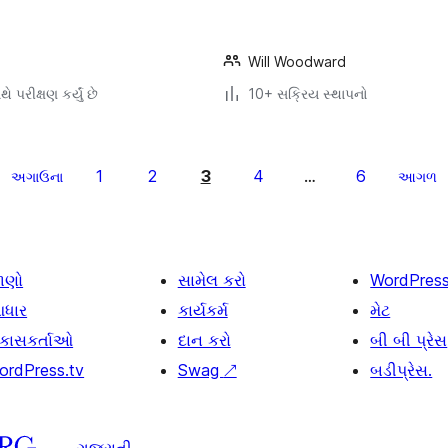
Will Woodward
ે પરીક્ષણ કર્યું છે
10+ સક્રિય સ્થાપનો
1
2
3
4
6
અગાઉના
…
આગળ
ાણો
સામેલ કરો
WordPres
ધાર
કાર્યકર્મ
મેટ
િકાસકર્તાઓ
દાન કરો
બી બી પ્રેસ
ordPress.tv
Swag
↗
બડીપ્રેસ.
ગુજરાતી