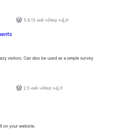
5.9.15 સાથે પરીક્ષણ કર્યું છે
ents
લ
િંગ્સ
y visitors. Can also be used as a simple survey
2.5 સાથે પરીક્ષણ કર્યું છે
લ
િંગ્સ
ll on your website.