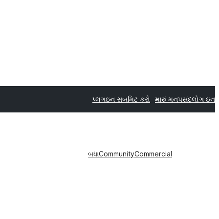
પ્લગઇન સબમિટ કરો
મારું મનપસંદ
લોગ ઇન
બધા
Community
Commercial