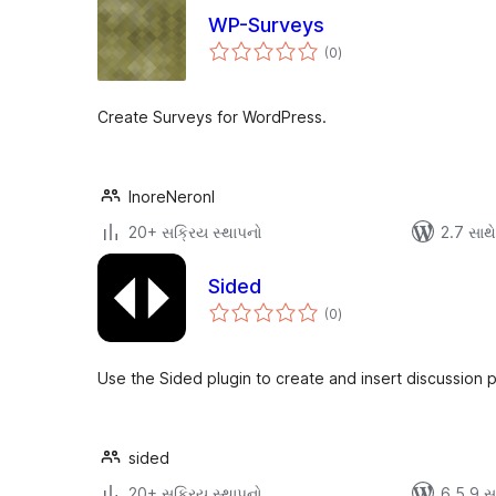
WP-Surveys
કુલ
(0
)
રેટિંગ્સ
Create Surveys for WordPress.
InoreNeronI
20+ સક્રિય સ્થાપનો
2.7 સાથે 
Sided
કુલ
(0
)
રેટિંગ્સ
Use the Sided plugin to create and insert discussion p
sided
20+ સક્રિય સ્થાપનો
6.5.9 સાથ