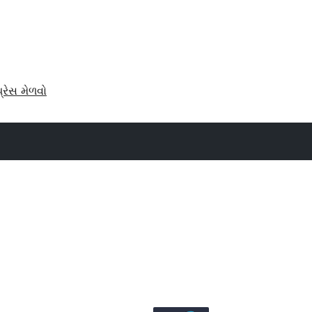
પ્રેસ મેળવો