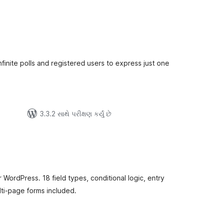
લ
િંગ્સ
nfinite polls and registered users to express just one
3.3.2 સાથે પરીક્ષણ કર્યું છે
લ
િંગ્સ
r WordPress. 18 field types, conditional logic, entry
ti-page forms included.