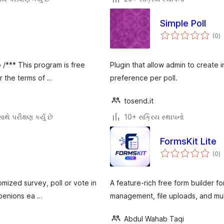
Simple Poll
કુ
(0
)
રેટ
/*** This program is free
Plugin that allow admin to create i
er the terms of …
preference per poll.
tosend.it
થે પરીક્ષણ કર્યું છે
10+ સક્રિય સ્થાપનો
FormsKit Lite
કુ
(0
)
રેટ
omized survey, poll or vote in
A feature-rich free form builder fo
openions ea …
management, file uploads, and mul
Abdul Wahab Taqi