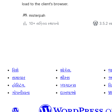
load to the client's browser.
misterpah
10+ સક્રિય સ્થાપનો
3.5.2 સાથ
પોસ્ટ
પૃષ્ઠ
ક્રમાંકન
વિશે
શોકેસ.
જ
સમાચાર
થીમ્સ
આ
હોસ્ટિંગ.
પ્લગઇન્સ
વ
ગોપનીયતા
દાખલાઓ
W