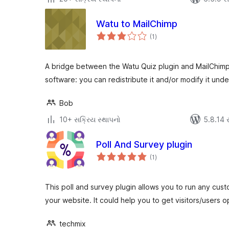
Watu to MailChimp
કુલ
(1
)
રેટિંગ્સ
A bridge between the Watu Quiz plugin and MailChimp 
software: you can redistribute it and/or modify it und
Bob
10+ સક્રિય સ્થાપનો
5.8.14 સા
Poll And Survey plugin
કુલ
(1
)
રેટિંગ્સ
This poll and survey plugin allows you to run any cust
your website. It could help you to get visitors/users 
techmix