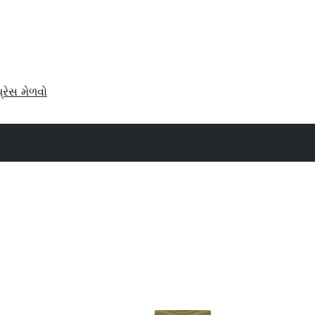
પ્રેસ મેળવો