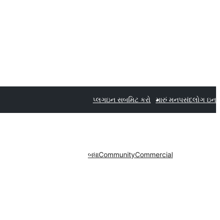
પ્લગઇન સબમિટ કરો
મારું મનપસંદ
લોગ ઇન
બધા
Community
Commercial