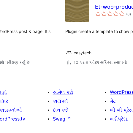
Et-woo-produc
કુ
(0
)
રેટ
ordPress post & page. It's
Plugin create a template to show 
easytech
ે પરીક્ષણ કર્યું છે
10 કરતા ઓછા સક્રિય સ્થાપનો
ાણો
સામેલ કરો
WordPres
ધાર
કાર્યકર્મ
મેટ
િકાસકર્તાઓ
દાન કરો
બી બી પ્રેસ
ordPress.tv
Swag
↗
બડીપ્રેસ.