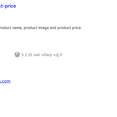
t-price
લ
િંગ્સ
product name, product image and product price.
5.2.25 સાથે પરીક્ષણ કર્યું છે
s.com