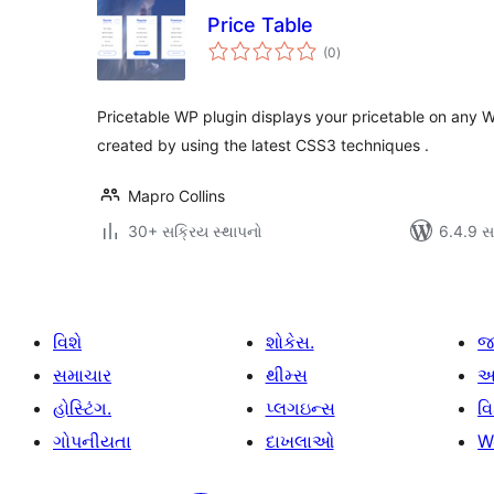
Price Table
કુલ
(0
)
રેટિંગ્સ
Pricetable WP plugin displays your pricetable on any W
created by using the latest CSS3 techniques .
Mapro Collins
30+ સક્રિય સ્થાપનો
6.4.9 સાથ
વિશે
શોકેસ.
જ
સમાચાર
થીમ્સ
આ
હોસ્ટિંગ.
પ્લગઇન્સ
વ
ગોપનીયતા
દાખલાઓ
W