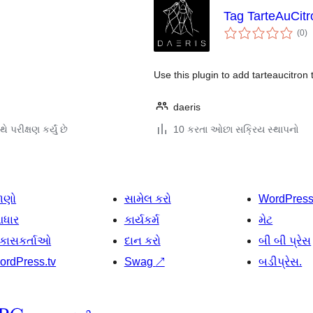
Tag TarteAuCitr
કુ
(0
)
રેટ
Use this plugin to add tarteaucitron 
daeris
ે પરીક્ષણ કર્યું છે
10 કરતા ઓછા સક્રિય સ્થાપનો
ાણો
સામેલ કરો
WordPres
ધાર
કાર્યકર્મ
મેટ
િકાસકર્તાઓ
દાન કરો
બી બી પ્રેસ
ordPress.tv
Swag
↗
બડીપ્રેસ.