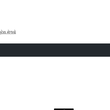
પ્રેસ મેળવો