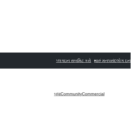
પ્લગઇન સબમિટ કરો
મારું મનપસંદ
લોગ ઇન
બધા
Community
Commercial