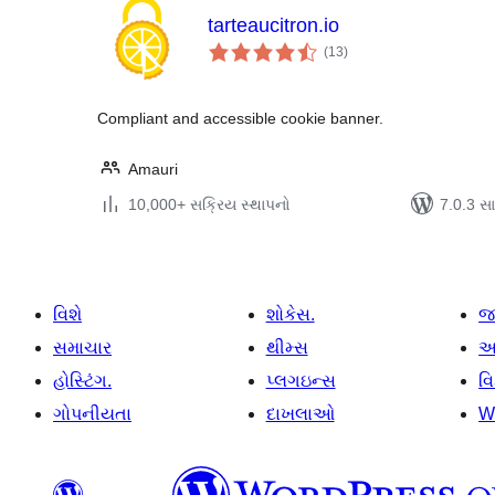
tarteaucitron.io
કુલ
(13
)
રેટિંગ્સ
Compliant and accessible cookie banner.
Amauri
10,000+ સક્રિય સ્થાપનો
7.0.3 સાથ
વિશે
શોકેસ.
જ
સમાચાર
થીમ્સ
આ
હોસ્ટિંગ.
પ્લગઇન્સ
વ
ગોપનીયતા
દાખલાઓ
W