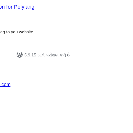
on for Polylang
લ
િંગ્સ
tag to you website.
5.9.15 સાથે પરીક્ષણ કર્યું છે
s.com