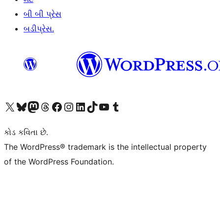
બી બી પ્રેસ
બડીપ્રેસ.
અમારા X (અગાઉ ટ્વિટર) એકાઉન્ટની મુલાકાત લો
અમારા Bluesky એકાઉન્ટની મુલાકાત લો
અમારા માસ્ટોડોન એકાઉન્ટની મુલાકાત લો
અમારા Threads એકાઉન્ટની મુલાકાત લો
અમારા ફેસબુક પેજની મુલાકાત લો
અમારા ઇન્સ્ટાગ્રામ એકાઉન્ટની મુલાકાત લો
અમારા LinkedIn એકાઉન્ટની મુલાકાત લો
અમારા TikTok એકાઉન્ટની મુલાકાત લો
અમારી YouTube ચેનલની મુલાકાત લો
અમારા Tumblr એકાઉન્ટની મુલાકાત લો
કોડ કવિતા છે.
The WordPress® trademark is the intellectual property
of the WordPress Foundation.