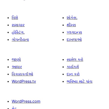
વિશે
શોકેસ.
સમાચાર
થીમ્સ
હોસ્ટિંગ.
પ્લગઇન્સ
ગોપનીયતા
દાખલાઓ
જાણો
સામેલ કરો
આધાર
કાર્યકર્મ
વિકાસકર્તાઓ
દાન કરો
WordPress.tv
ભવિષ્ય માટે પાંચ
WordPress.com
મેટ