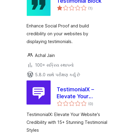
Testimonial Block
કુલ
(1
)
રેટિંગ્સ
Enhance Social Proof and build
credibility on your websites by
displaying testimonials.
Achal Jain
100+ સક્રિય સ્થાપનો
5.8.0 સાથે પરીક્ષણ કર્યું છે
TestimonialX –
Elevate Your
કુલ
Website's
(0
)
રેટિંગ્સ
Credibility with 15+
TestimonialX: Elevate Your Website's
Stunning
Credibility with 15+ Stunning Testimonial
Testimonial Styles
Styles