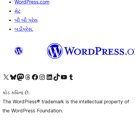
WordPress.com
મેટ
બી બી પ્રેસ
બડીપ્રેસ.
અમારા X (અગાઉ ટ્વિટર) એકાઉન્ટની મુલાકાત લો
અમારા Bluesky એકાઉન્ટની મુલાકાત લો
અમારા માસ્ટોડોન એકાઉન્ટની મુલાકાત લો
અમારા Threads એકાઉન્ટની મુલાકાત લો
અમારા ફેસબુક પેજની મુલાકાત લો
અમારા ઇન્સ્ટાગ્રામ એકાઉન્ટની મુલાકાત લો
અમારા LinkedIn એકાઉન્ટની મુલાકાત લો
અમારા TikTok એકાઉન્ટની મુલાકાત લો
અમારી YouTube ચેનલની મુલાકાત લો
અમારા Tumblr એકાઉન્ટની મુલાકાત લો
કોડ કવિતા છે.
The WordPress® trademark is the intellectual property of
the WordPress Foundation.