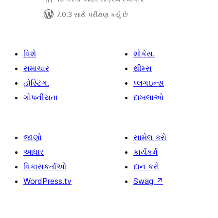
7.0.3 સાથે પરીક્ષણ કર્યું છે
વિશે
શોકેસ.
સમાચાર
થીમ્સ
હોસ્ટિંગ.
પ્લગઇન્સ
ગોપનીયતા
દાખલાઓ
જાણો
સામેલ કરો
આધાર
કાર્યકર્મ
વિકાસકર્તાઓ
દાન કરો
WordPress.tv
Swag
↗