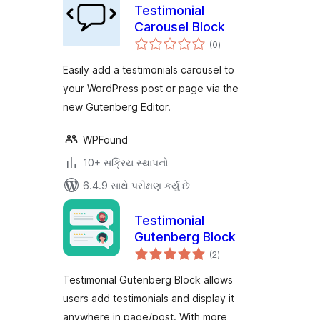
Testimonial
Carousel Block
કુલ
(0
)
રેટિંગ્સ
Easily add a testimonials carousel to
your WordPress post or page via the
new Gutenberg Editor.
WPFound
10+ સક્રિય સ્થાપનો
6.4.9 સાથે પરીક્ષણ કર્યું છે
Testimonial
Gutenberg Block
કુલ
(2
)
રેટિંગ્સ
Testimonial Gutenberg Block allows
users add testimonials and display it
anywhere in page/post. With more