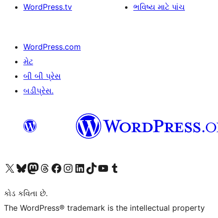
WordPress.tv
ભવિષ્ય માટે પાંચ
WordPress.com
મેટ
બી બી પ્રેસ
બડીપ્રેસ.
અમારા X (અગાઉ ટ્વિટર) એકાઉન્ટની મુલાકાત લો
અમારા Bluesky એકાઉન્ટની મુલાકાત લો
અમારા માસ્ટોડોન એકાઉન્ટની મુલાકાત લો
અમારા Threads એકાઉન્ટની મુલાકાત લો
અમારા ફેસબુક પેજની મુલાકાત લો
અમારા ઇન્સ્ટાગ્રામ એકાઉન્ટની મુલાકાત લો
અમારા LinkedIn એકાઉન્ટની મુલાકાત લો
અમારા TikTok એકાઉન્ટની મુલાકાત લો
અમારી YouTube ચેનલની મુલાકાત લો
અમારા Tumblr એકાઉન્ટની મુલાકાત લો
કોડ કવિતા છે.
The WordPress® trademark is the intellectual property