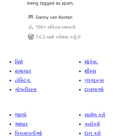
being tagged as spam.
Danny van Kooten
100+ સક્રિય સ્થાપનો
7.0.2 સાથે પરીક્ષણ કર્યું છે
વિશે
શોકેસ.
સમાચાર
થીમ્સ
હોસ્ટિંગ.
પ્લગઇન્સ
ગોપનીયતા
દાખલાઓ
જાણો
સામેલ કરો
આધાર
કાર્યકર્મ
વિકાસકર્તાઓ
દાન કરો