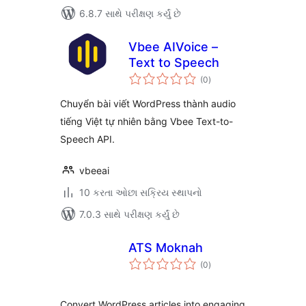
6.8.7 સાથે પરીક્ષણ કર્યું છે
Vbee AIVoice –
Text to Speech
કુલ
(0
)
રેટિંગ્સ
Chuyển bài viết WordPress thành audio
tiếng Việt tự nhiên bằng Vbee Text-to-
Speech API.
vbeeai
10 કરતા ઓછા સક્રિય સ્થાપનો
7.0.3 સાથે પરીક્ષણ કર્યું છે
ATS Moknah
કુલ
(0
)
રેટિંગ્સ
Convert WordPress articles into engaging