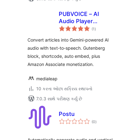
PUBVOICE – AI
Audio Player
કુલ
Powered by Gemini
(1
)
રેટિંગ્સ
Convert articles into Gemini-powered AI
audio with text-to-speech. Gutenberg
block, shortcode, auto embed, plus
Amazon Associate monetization.
medialeap
10 કરતા ઓછા સક્રિય સ્થાપનો
7.0.3 સાથે પરીક્ષણ કર્યું છે
Postu
કુલ
(0
)
રેટિંગ્સ
Automatically generate audio and vertical