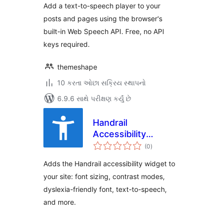
Add a text-to-speech player to your
posts and pages using the browser's
built-in Web Speech API. Free, no API
keys required.
themeshape
10 કરતા ઓછા સક્રિય સ્થાપનો
6.9.6 સાથે પરીક્ષણ કર્યું છે
Handrail
Accessibility
કુલ
Widget
(0
)
રેટિંગ્સ
Adds the Handrail accessibility widget to
your site: font sizing, contrast modes,
dyslexia-friendly font, text-to-speech,
and more.