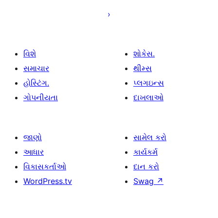
ક્રમાંકન
વિશે
શોકેસ.
સમાચાર
થીમ્સ
હોસ્ટિંગ.
પ્લગઇન્સ
ગોપનીયતા
દાખલાઓ
જાણો
સામેલ કરો
આધાર
કાર્યકર્મ
વિકાસકર્તાઓ
દાન કરો
WordPress.tv
Swag
↗