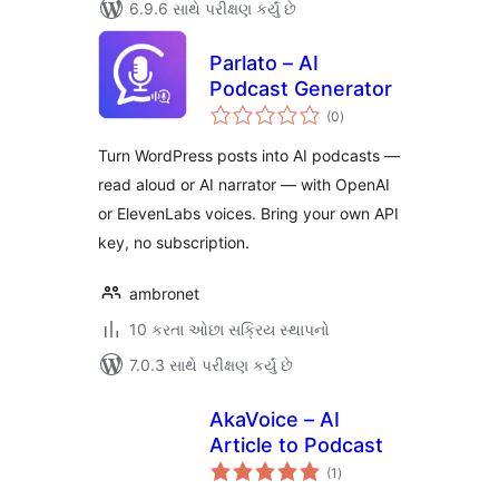
6.9.6 સાથે પરીક્ષણ કર્યું છે
Parlato – AI
Podcast Generator
કુલ
(0
)
રેટિંગ્સ
Turn WordPress posts into AI podcasts —
read aloud or AI narrator — with OpenAI
or ElevenLabs voices. Bring your own API
key, no subscription.
ambronet
10 કરતા ઓછા સક્રિય સ્થાપનો
7.0.3 સાથે પરીક્ષણ કર્યું છે
AkaVoice – AI
Article to Podcast
કુલ
(1
)
રેટિંગ્સ