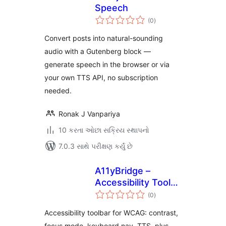
Speech
કુલ
(0
)
રેટિંગ્સ
Convert posts into natural-sounding
audio with a Gutenberg block —
generate speech in the browser or via
your own TTS API, no subscription
needed.
Ronak J Vanpariya
10 કરતા ઓછા સક્રિય સ્થાપનો
7.0.3 સાથે પરીક્ષણ કર્યું છે
A11yBridge –
Accessibility Toolkit
કુલ
(AI optional)
(0
)
રેટિંગ્સ
Accessibility toolbar for WCAG: contrast,
focus mode, keyboard nav, TTS, plus