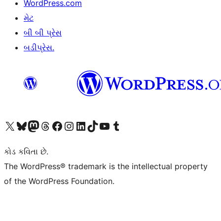
WordPress.com
મેટ
બી બી પ્રેસ
બડીપ્રેસ.
અમારા X (અગાઉ ટ્વિટર) એકાઉન્ટની મુલાકાત લો
અમારા Bluesky એકાઉન્ટની મુલાકાત લો
અમારા માસ્ટોડોન એકાઉન્ટની મુલાકાત લો
અમારા Threads એકાઉન્ટની મુલાકાત લો
અમારા ફેસબુક પેજની મુલાકાત લો
અમારા ઇન્સ્ટાગ્રામ એકાઉન્ટની મુલાકાત લો
અમારા LinkedIn એકાઉન્ટની મુલાકાત લો
અમારા TikTok એકાઉન્ટની મુલાકાત લો
અમારી YouTube ચેનલની મુલાકાત લો
અમારા Tumblr એકાઉન્ટની મુલાકાત લો
કોડ કવિતા છે.
The WordPress® trademark is the intellectual property
of the WordPress Foundation.