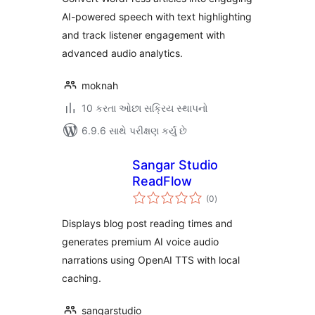
AI-powered speech with text highlighting
and track listener engagement with
advanced audio analytics.
moknah
10 કરતા ઓછા સક્રિય સ્થાપનો
6.9.6 સાથે પરીક્ષણ કર્યું છે
Sangar Studio
ReadFlow
કુલ
(0
)
રેટિંગ્સ
Displays blog post reading times and
generates premium AI voice audio
narrations using OpenAI TTS with local
caching.
sangarstudio