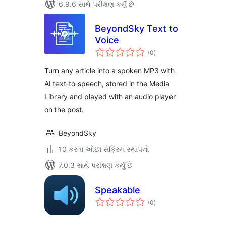
6.9.6 સાથે પરીક્ષણ કર્યું છે
BeyondSky Text to
Voice
કુલ
(0
)
રેટિંગ્સ
Turn any article into a spoken MP3 with
AI text‑to‑speech, stored in the Media
Library and played with an audio player
on the post.
BeyondSky
10 કરતા ઓછા સક્રિય સ્થાપનો
7.0.3 સાથે પરીક્ષણ કર્યું છે
Speakable
કુલ
(0
)
રેટિંગ્સ