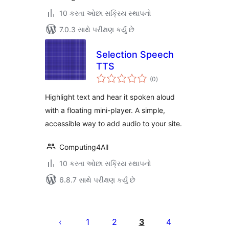
10 કરતા ઓછા સક્રિય સ્થાપનો
7.0.3 સાથે પરીક્ષણ કર્યું છે
Selection Speech
TTS
કુલ
(0
)
રેટિંગ્સ
Highlight text and hear it spoken aloud
with a floating mini-player. A simple,
accessible way to add audio to your site.
Computing4All
10 કરતા ઓછા સક્રિય સ્થાપનો
6.8.7 સાથે પરીક્ષણ કર્યું છે
પોસ્ટ
પૃષ્ઠ
1
2
3
4