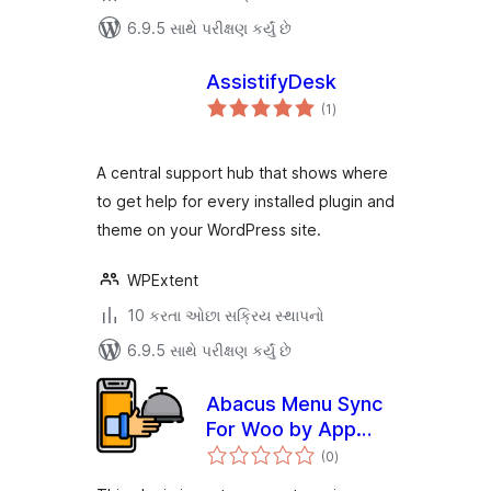
6.9.5 સાથે પરીક્ષણ કર્યું છે
AssistifyDesk
કુલ
(1
)
રેટિંગ્સ
A central support hub that shows where
to get help for every installed plugin and
theme on your WordPress site.
WPExtent
10 કરતા ઓછા સક્રિય સ્થાપનો
6.9.5 સાથે પરીક્ષણ કર્યું છે
Abacus Menu Sync
For Woo by App
કુલ
Domain
(0
)
રેટિંગ્સ