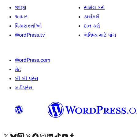
જાણો
સામેલ કરો
આધાર
કાર્યકર્મ
વિકાસકર્તાઓ
દાન કરો
WordPress.tv
ભવિષ્ય માટે પાંચ
WordPress.com
મેટ
બી બી પ્રેસ
બડીપ્રેસ.
અમારા X (અગાઉ ટ્વિટર) એકાઉન્ટની મુલાકાત લો
અમારા Bluesky એકાઉન્ટની મુલાકાત લો
અમારા માસ્ટોડોન એકાઉન્ટની મુલાકાત લો
અમારા Threads એકાઉન્ટની મુલાકાત લો
અમારા ફેસબુક પેજની મુલાકાત લો
અમારા ઇન્સ્ટાગ્રામ એકાઉન્ટની મુલાકાત લો
અમારા LinkedIn એકાઉન્ટની મુલાકાત લો
અમારા TikTok એકાઉન્ટની મુલાકાત લો
અમારી YouTube ચેનલની મુલાકાત લો
અમારા Tumblr એકાઉન્ટની મુલાકાત લો