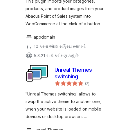
This plugin imports your categories,
products, and product images from your
Abacus Point of Sales system into
WooCommerce at the click of a button.
appdomain
10 કરતા ઓછા સક્રિય સ્થાપનો
5.3.21 સાથે પરીક્ષણ કર્યું છે
Unreal Themes
switching
કુલ
(2
)
રેટિંગ્સ
"Unreal Themes switching" allows to
swap the active theme to another one,
when your website is loaded on mobile
devices or desktop browsers …
Unreal Themes