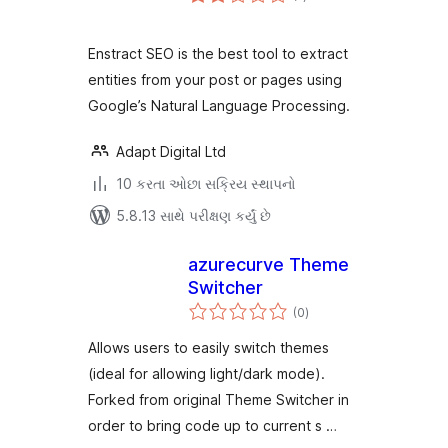
રેટિંગ્સ
Enstract SEO is the best tool to extract
entities from your post or pages using
Google’s Natural Language Processing.
Adapt Digital Ltd
10 કરતા ઓછા સક્રિય સ્થાપનો
5.8.13 સાથે પરીક્ષણ કર્યું છે
azurecurve Theme
Switcher
કુલ
(0
)
રેટિંગ્સ
Allows users to easily switch themes
(ideal for allowing light/dark mode).
Forked from original Theme Switcher in
order to bring code up to current s …