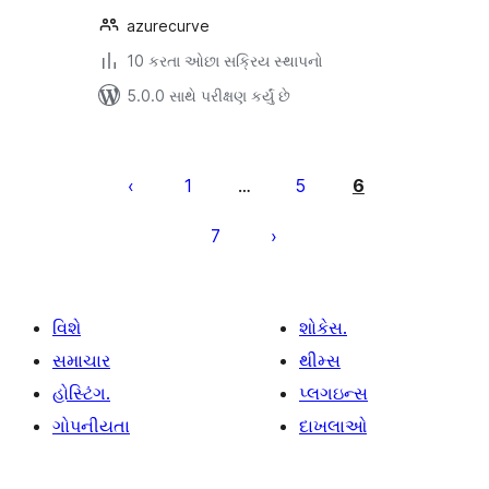
azurecurve
10 કરતા ઓછા સક્રિય સ્થાપનો
5.0.0 સાથે પરીક્ષણ કર્યું છે
પોસ્ટ
પૃષ્ઠ
1
5
6
…
ક્રમાંકન
7
વિશે
શોકેસ.
સમાચાર
થીમ્સ
હોસ્ટિંગ.
પ્લગઇન્સ
ગોપનીયતા
દાખલાઓ