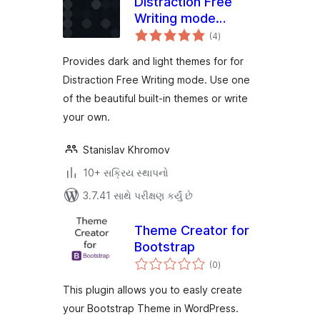
Distraction Free
Writing mode
કુલ
Themes
(4
)
રેટિંગ્સ
Provides dark and light themes for for
Distraction Free Writing mode. Use one
of the beautiful built-in themes or write
your own.
Stanislav Khromov
10+ સક્રિય સ્થાપનો
3.7.41 સાથે પરીક્ષણ કર્યું છે
Theme Creator for
Bootstrap
કુલ
(0
)
રેટિંગ્સ
This plugin allows you to easly create
your Bootstrap Theme in WordPress.