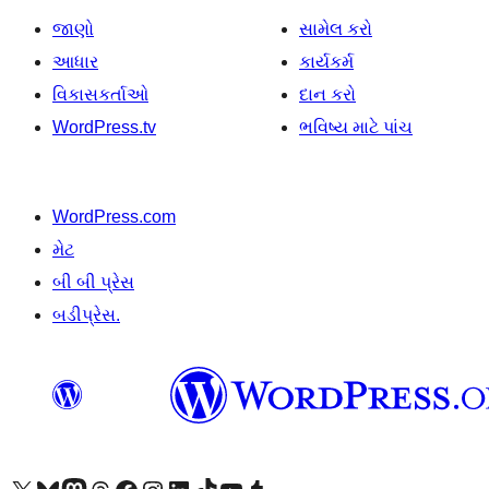
જાણો
સામેલ કરો
આધાર
કાર્યકર્મ
વિકાસકર્તાઓ
દાન કરો
WordPress.tv
ભવિષ્ય માટે પાંચ
WordPress.com
મેટ
બી બી પ્રેસ
બડીપ્રેસ.