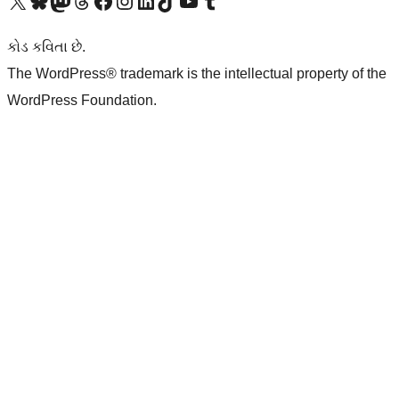
અમારા X (અગાઉ ટ્વિટર) એકાઉન્ટની મુલાકાત લો
અમારા Bluesky એકાઉન્ટની મુલાકાત લો
અમારા માસ્ટોડોન એકાઉન્ટની મુલાકાત લો
અમારા Threads એકાઉન્ટની મુલાકાત લો
અમારા ફેસબુક પેજની મુલાકાત લો
અમારા ઇન્સ્ટાગ્રામ એકાઉન્ટની મુલાકાત લો
અમારા LinkedIn એકાઉન્ટની મુલાકાત લો
અમારા TikTok એકાઉન્ટની મુલાકાત લો
અમારી YouTube ચેનલની મુલાકાત લો
અમારા Tumblr એકાઉન્ટની મુલાકાત લો
કોડ કવિતા છે.
The WordPress® trademark is the intellectual property of the
WordPress Foundation.