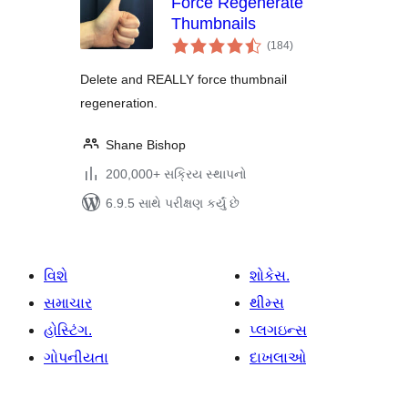
Force Regenerate
Thumbnails
કુલ
(184
)
રેટિંગ્સ
Delete and REALLY force thumbnail
regeneration.
Shane Bishop
200,000+ સક્રિય સ્થાપનો
6.9.5 સાથે પરીક્ષણ કર્યું છે
વિશે
શોકેસ.
સમાચાર
થીમ્સ
હોસ્ટિંગ.
પ્લગઇન્સ
ગોપનીયતા
દાખલાઓ