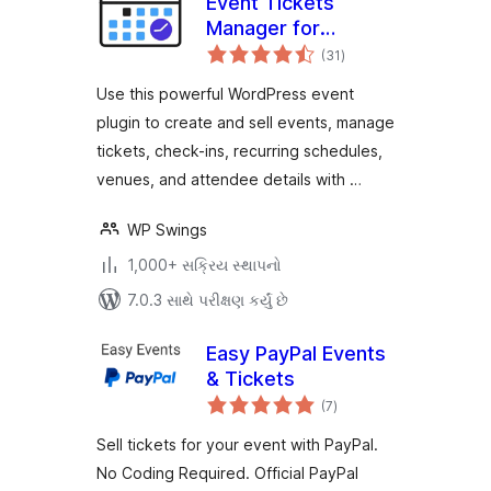
Event Tickets
Manager for
કુલ
WooCommerce
(31
)
રેટિંગ્સ
Use this powerful WordPress event
plugin to create and sell events, manage
tickets, check-ins, recurring schedules,
venues, and attendee details with …
WP Swings
1,000+ સક્રિય સ્થાપનો
7.0.3 સાથે પરીક્ષણ કર્યું છે
Easy PayPal Events
& Tickets
કુલ
(7
)
રેટિંગ્સ
Sell tickets for your event with PayPal.
No Coding Required. Official PayPal