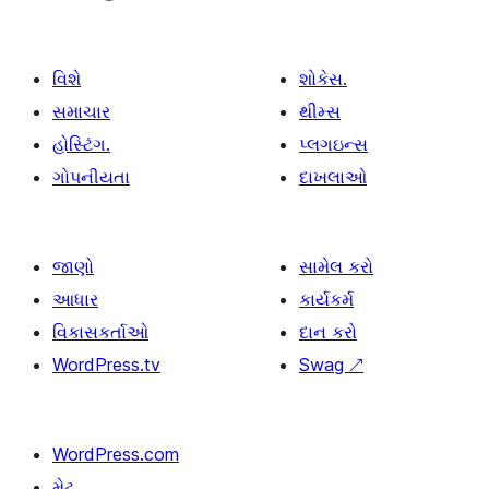
વિશે
શોકેસ.
સમાચાર
થીમ્સ
હોસ્ટિંગ.
પ્લગઇન્સ
ગોપનીયતા
દાખલાઓ
જાણો
સામેલ કરો
આધાર
કાર્યકર્મ
વિકાસકર્તાઓ
દાન કરો
WordPress.tv
Swag
↗
WordPress.com
મેટ