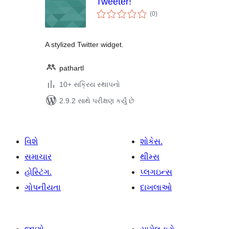
Tweeter!
કુલ
(0
)
રેટિંગ્સ
A stylized Twitter widget.
pathartl
10+ સક્રિય સ્થાપનો
2.9.2 સાથે પરીક્ષણ કર્યું છે
વિશે
શોકેસ.
સમાચાર
થીમ્સ
હોસ્ટિંગ.
પ્લગઇન્સ
ગોપનીયતા
દાખલાઓ