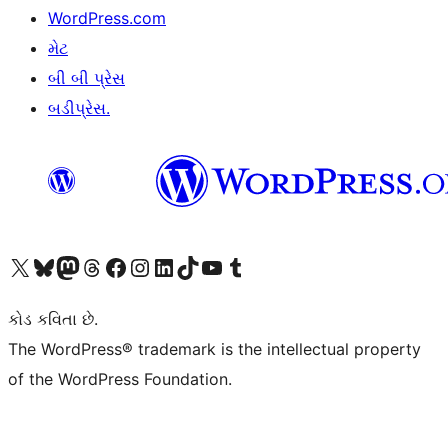
WordPress.com
મેટ
બી બી પ્રેસ
બડીપ્રેસ.
અમારા X (અગાઉ ટ્વિટર) એકાઉન્ટની મુલાકાત લો
અમારા Bluesky એકાઉન્ટની મુલાકાત લો
અમારા માસ્ટોડોન એકાઉન્ટની મુલાકાત લો
અમારા Threads એકાઉન્ટની મુલાકાત લો
અમારા ફેસબુક પેજની મુલાકાત લો
અમારા ઇન્સ્ટાગ્રામ એકાઉન્ટની મુલાકાત લો
અમારા LinkedIn એકાઉન્ટની મુલાકાત લો
અમારા TikTok એકાઉન્ટની મુલાકાત લો
અમારી YouTube ચેનલની મુલાકાત લો
અમારા Tumblr એકાઉન્ટની મુલાકાત લો
કોડ કવિતા છે.
The WordPress® trademark is the intellectual property
of the WordPress Foundation.