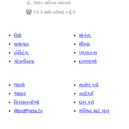
100+ સક્રિય સ્થાપનો
7.0.3 સાથે પરીક્ષણ કર્યું છે
વિશે
શોકેસ.
સમાચાર
થીમ્સ
હોસ્ટિંગ.
પ્લગઇન્સ
ગોપનીયતા
દાખલાઓ
જાણો
સામેલ કરો
આધાર
કાર્યકર્મ
વિકાસકર્તાઓ
દાન કરો
WordPress.tv
ભવિષ્ય માટે પાંચ