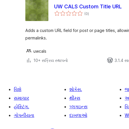
UW CALS Custom Title URL
કુલ
(0
)
રેટિંગ્સ
Adds a custom URL field for post or page titles, allowi
permalinks.
uwcals
10+ સક્રિય સ્થાપનો
3.1.4 સાથ
વિશે
શોકેસ.
જ
સમાચાર
થીમ્સ
આ
હોસ્ટિંગ.
પ્લગઇન્સ
વ
ગોપનીયતા
દાખલાઓ
W