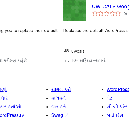
UW CALS Goog
કુ
(0
)
રેટ
ng you to replace their default
Replaces the default WordPress 
uwcals
ે પરીક્ષણ કર્યું છે
10+ સક્રિય સ્થાપનો
ાણો
સામેલ કરો
WordPres
ધાર
કાર્યકર્મ
મેટ
િકાસકર્તાઓ
દાન કરો
બી બી પ્રેસ
ordPress.tv
Swag
↗
બડીપ્રેસ.