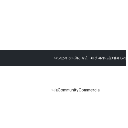
પ્લગઇન સબમિટ કરો
મારું મનપસંદ
લોગ ઇન
બધા
Community
Commercial