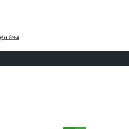
પ્રેસ મેળવો