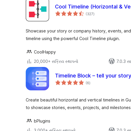
Cool Timeline (Horizontal & Ve
કુલ
(327
)
રેટિંગ્સ
Showcase your story or company history, events, and 
timeline using the powerful Cool Timeline plugin.
CoolHappy
20,000+ સક્રિય સ્થાપનો
7.0.3 સાથ
Timeline Block – tell your stor
કુલ
(6
)
રેટિંગ્સ
Create beautiful horizontal and vertical timelines in
to showcase stories, events, projects, and milestones
bPlugins
3,000+ સક્રિય સ્થાપનો
7.0.3 સાથ