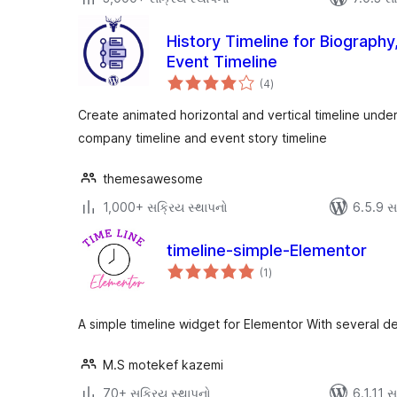
History Timeline for Biograph
Event Timeline
કુલ
(4
)
રેટિંગ્સ
Create animated horizontal and vertical timeline under
company timeline and event story timeline
themesawesome
1,000+ સક્રિય સ્થાપનો
6.5.9 સાથ
timeline-simple-Elementor
કુલ
(1
)
રેટિંગ્સ
A simple timeline widget for Elementor With several d
M.S motekef kazemi
70+ સક્રિય સ્થાપનો
6.1.11 સા