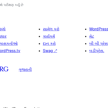
ે પરીક્ષણ કર્યું છે
ાણો
સામેલ કરો
WordPres
ધાર
કાર્યકર્મ
મેટ
િકાસકર્તાઓ
દાન કરો
બી બી પ્રેસ
ordPress.tv
Swag
↗
બડીપ્રેસ.
ગુજરાતી