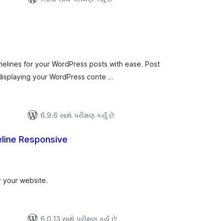
ુલ
ેટિંગ્સ
imelines for your WordPress posts with ease. Post
r displaying your WordPress conte …
6.9.6 સાથે પરીક્ષણ કર્યું છે
eline Responsive
લ
િંગ્સ
r your website.
6.0.13 સાથે પરીક્ષણ કર્યું છે