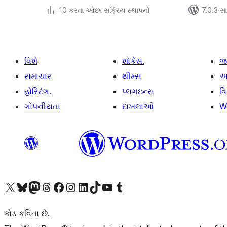
10 કરતા ઓછા સક્રિય સ્થાપનો
7.0.3 સાથ
વિશે
શોકેસ.
જ
સમાચાર
થીમ્સ
આ
હોસ્ટિંગ.
પ્લગઇન્સ
વ
ગોપનીયતા
દાખલાઓ
W
અમારા X (અગાઉ ટ્વિટર) એકાઉન્ટની મુલાકાત લો
અમારા Bluesky એકાઉન્ટની મુલાકાત લો
અમારા માસ્ટોડોન એકાઉન્ટની મુલાકાત લો
અમારા Threads એકાઉન્ટની મુલાકાત લો
અમારા ફેસબુક પેજની મુલાકાત લો
અમારા ઇન્સ્ટાગ્રામ એકાઉન્ટની મુલાકાત લો
અમારા LinkedIn એકાઉન્ટની મુલાકાત લો
અમારા TikTok એકાઉન્ટની મુલાકાત લો
અમારી YouTube ચેનલની મુલાકાત લો
અમારા Tumblr એકાઉન્ટની મુલાકાત લો
કોડ કવિતા છે.