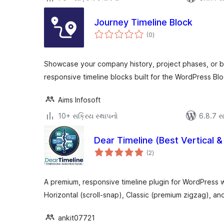
Journey Timeline Block
કુલ
(0
)
રેટિંગ્સ
Showcase your company history, project phases, or br
responsive timeline blocks built for the WordPress Blo
Aims Infosoft
10+ સક્રિય સ્થાપનો
6.8.7 સાથ
Dear Timeline (Best Vertical &
કુલ
(2
)
રેટિંગ્સ
A premium, responsive timeline plugin for WordPress 
Horizontal (scroll-snap), Classic (premium zigzag), an
ankit07721