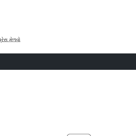
પ્રેસ મેળવો