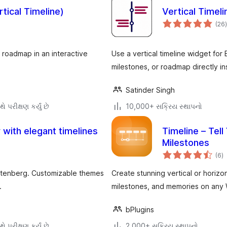
rtical Timeline)
Vertical Timel
(26
)
ર
roadmap in an interactive
Use a vertical timeline widget for
milestones, or roadmap directly in
Satinder Singh
ે પરીક્ષણ કર્યું છે
10,000+ સક્રિય સ્થાપનો
y with elegant timelines
Timeline – Tel
Milestones
કુ
(6
)
રેટ
 Gutenberg. Customizable themes
Create stunning vertical or horizo
.
milestones, and memories on any 
bPlugins
ે પરીક્ષણ કર્યું છે
2,000+ સક્રિય સ્થાપનો