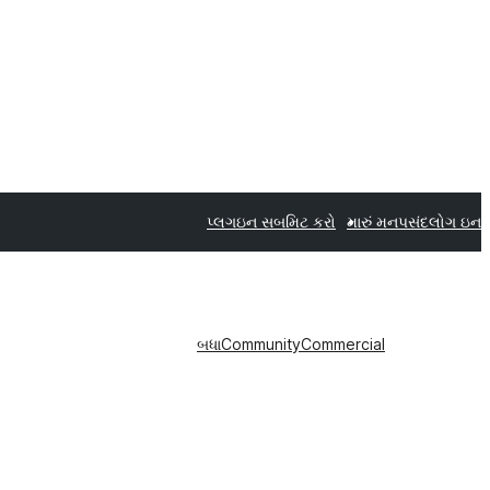
પ્લગઇન સબમિટ કરો
મારું મનપસંદ
લોગ ઇન
બધા
Community
Commercial