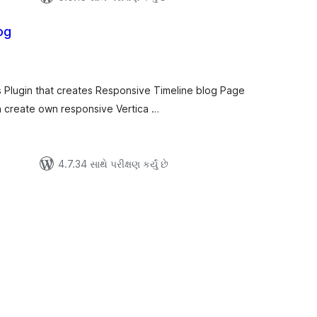
og
લ
િંગ્સ
s Plugin that creates Responsive Timeline blog Page
an create own responsive Vertica …
4.7.34 સાથે પરીક્ષણ કર્યું છે