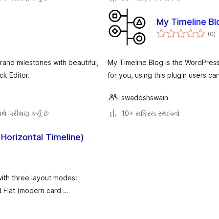
My Timeline Bl
કુ
(0
)
રેટ
and milestones with beautiful,
My Timeline Blog is the WordPres
ck Editor.
for you, using this plugin users c
swadeshswain
ે પરીક્ષણ કર્યું છે
10+ સક્રિય સ્થાપનો
 Horizontal Timeline)
with three layout modes:
d Flat (modern card …