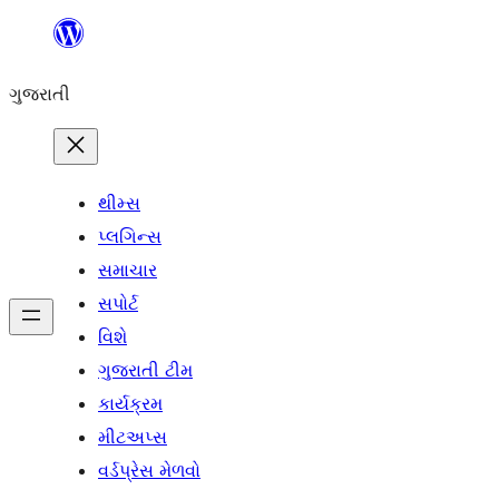
કંટેન્ટ(લખાણ)
પર
ગુજરાતી
જાઓ
થીમ્સ
પ્લગિન્સ
સમાચાર
સપોર્ટ
વિશે
ગુજરાતી ટીમ
કાર્યક્રમ
મીટઅપ્સ
વર્ડપ્રેસ મેળવો