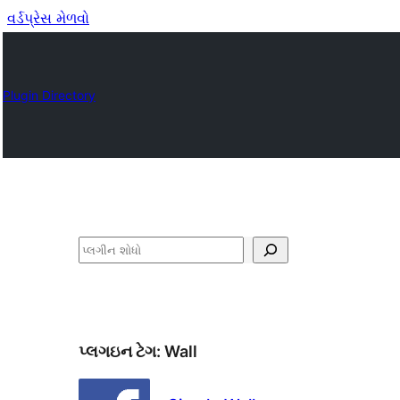
વર્ડપ્રેસ મેળવો
Plugin Directory
શોધો
પ્લગઇન ટેગ:
Wall