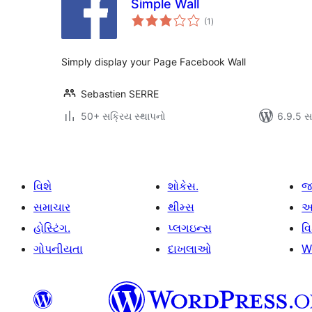
Simple Wall
કુલ
(1
)
રેટિંગ્સ
Simply display your Page Facebook Wall
Sebastien SERRE
50+ સક્રિય સ્થાપનો
6.9.5 સાથ
વિશે
શોકેસ.
જ
સમાચાર
થીમ્સ
આ
હોસ્ટિંગ.
પ્લગઇન્સ
વ
ગોપનીયતા
દાખલાઓ
W