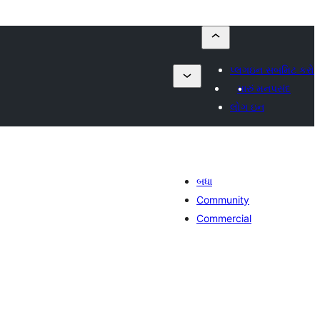
પ્લગઇન સબમિટ કરો
મારું મનપસંદ
લોગ ઇન
બધા
Community
Commercial