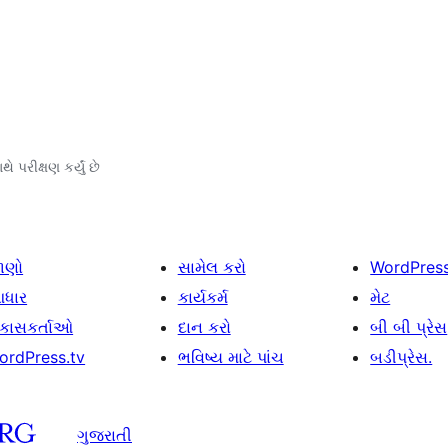
ે પરીક્ષણ કર્યું છે
ાણો
સામેલ કરો
WordPres
ધાર
કાર્યકર્મ
મેટ
િકાસકર્તાઓ
દાન કરો
બી બી પ્રેસ
ordPress.tv
ભવિષ્ય માટે પાંચ
બડીપ્રેસ.
ગુજરાતી