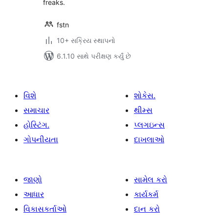
freaks.
fstn
10+ સક્રિય સ્થાપનો
6.1.10 સાથે પરીક્ષણ કર્યું છે
વિશે
શોકેસ.
સમાચાર
થીમ્સ
હોસ્ટિંગ.
પ્લગઇન્સ
ગોપનીયતા
દાખલાઓ
જાણો
સામેલ કરો
આધાર
કાર્યકર્મ
વિકાસકર્તાઓ
દાન કરો