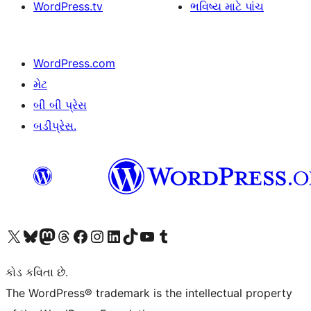
WordPress.tv
ભવિષ્ય માટે પાંચ
WordPress.com
મેટ
બી બી પ્રેસ
બડીપ્રેસ.
અમારા X (અગાઉ ટ્વિટર) એકાઉન્ટની મુલાકાત લો
અમારા Bluesky એકાઉન્ટની મુલાકાત લો
અમારા માસ્ટોડોન એકાઉન્ટની મુલાકાત લો
અમારા Threads એકાઉન્ટની મુલાકાત લો
અમારા ફેસબુક પેજની મુલાકાત લો
અમારા ઇન્સ્ટાગ્રામ એકાઉન્ટની મુલાકાત લો
અમારા LinkedIn એકાઉન્ટની મુલાકાત લો
અમારા TikTok એકાઉન્ટની મુલાકાત લો
અમારી YouTube ચેનલની મુલાકાત લો
અમારા Tumblr એકાઉન્ટની મુલાકાત લો
કોડ કવિતા છે.
The WordPress® trademark is the intellectual property