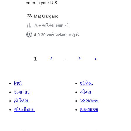
enter in your U.S.
Mat Gargano
70+ સક્રિય સ્થાપનો
4.9.30 સાથે પરીક્ષણ કર્યું છે
પોસ્ટ
પૃષ્ઠ
1
2
5
…
ક્રમાંકન
વિશે
શોકેસ.
સમાચાર
થીમ્સ
હોસ્ટિંગ.
પ્લગઇન્સ
ગોપનીયતા
દાખલાઓ