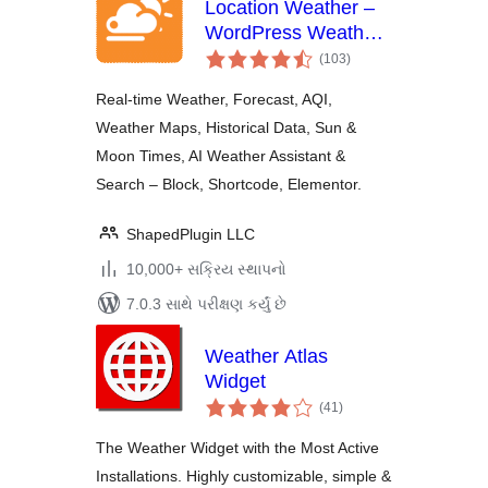
Location Weather –
WordPress Weather
કુલ
Forecast, Air Quality
(103
)
રેટિંગ્સ
& Weather Widget
Real-time Weather, Forecast, AQI,
Weather Maps, Historical Data, Sun &
Moon Times, AI Weather Assistant &
Search – Block, Shortcode, Elementor.
ShapedPlugin LLC
10,000+ સક્રિય સ્થાપનો
7.0.3 સાથે પરીક્ષણ કર્યું છે
Weather Atlas
Widget
કુલ
(41
)
રેટિંગ્સ
The Weather Widget with the Most Active
Installations. Highly customizable, simple &