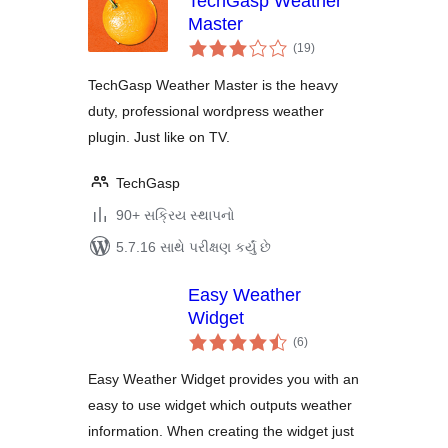
TechGasp Weather
Master
કુલ
(19
)
રેટિંગ્સ
TechGasp Weather Master is the heavy
duty, professional wordpress weather
plugin. Just like on TV.
TechGasp
90+ સક્રિય સ્થાપનો
5.7.16 સાથે પરીક્ષણ કર્યું છે
Easy Weather
Widget
કુલ
(6
)
રેટિંગ્સ
Easy Weather Widget provides you with an
easy to use widget which outputs weather
information. When creating the widget just