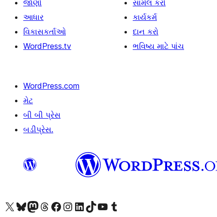
જાણો
સામેલ કરો
આધાર
કાર્યકર્મ
વિકાસકર્તાઓ
દાન કરો
WordPress.tv
ભવિષ્ય માટે પાંચ
WordPress.com
મેટ
બી બી પ્રેસ
બડીપ્રેસ.
અમારા X (અગાઉ ટ્વિટર) એકાઉન્ટની મુલાકાત લો
અમારા Bluesky એકાઉન્ટની મુલાકાત લો
અમારા માસ્ટોડોન એકાઉન્ટની મુલાકાત લો
અમારા Threads એકાઉન્ટની મુલાકાત લો
અમારા ફેસબુક પેજની મુલાકાત લો
અમારા ઇન્સ્ટાગ્રામ એકાઉન્ટની મુલાકાત લો
અમારા LinkedIn એકાઉન્ટની મુલાકાત લો
અમારા TikTok એકાઉન્ટની મુલાકાત લો
અમારી YouTube ચેનલની મુલાકાત લો
અમારા Tumblr એકાઉન્ટની મુલાકાત લો