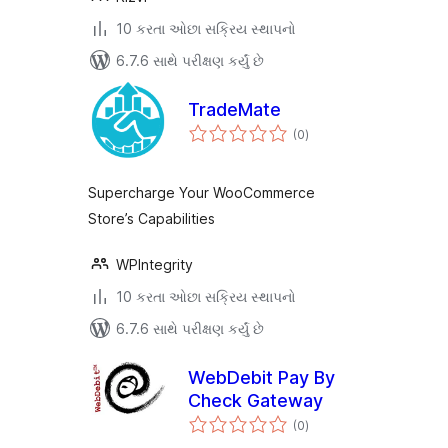
10 કરતા ઓછા સક્રિય સ્થાપનો
6.7.6 સાથે પરીક્ષણ કર્યું છે
TradeMate
કુલ
(0
)
રેટિંગ્સ
Supercharge Your WooCommerce
Store’s Capabilities
WPIntegrity
10 કરતા ઓછા સક્રિય સ્થાપનો
6.7.6 સાથે પરીક્ષણ કર્યું છે
WebDebit Pay By
Check Gateway
કુલ
(0
)
રેટિંગ્સ