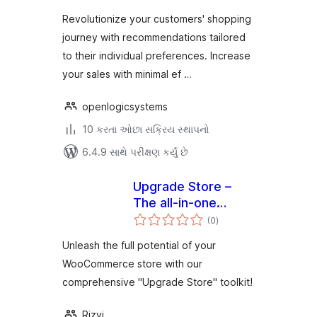
Revolutionize your customers' shopping
journey with recommendations tailored
to their individual preferences. Increase
your sales with minimal ef …
openlogicsystems
10 કરતા ઓછા સક્રિય સ્થાપનો
6.4.9 સાથે પરીક્ષણ કર્યું છે
Upgrade Store –
The all-in-one
કુલ
toolkit to grow your
(0
)
રેટિંગ્સ
online store.
Unleash the full potential of your
WooCommerce store with our
comprehensive "Upgrade Store" toolkit!
Rizvi