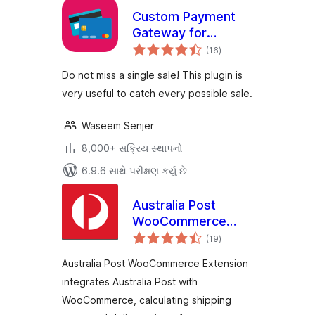
Custom Payment
Gateway for
કુલ
WooCommerce
(16
)
રેટિંગ્સ
Do not miss a single sale! This plugin is
very useful to catch every possible sale.
Waseem Senjer
8,000+ સક્રિય સ્થાપનો
6.9.6 સાથે પરીક્ષણ કર્યું છે
Australia Post
WooCommerce
કુલ
Extension
(19
)
રેટિંગ્સ
Australia Post WooCommerce Extension
integrates Australia Post with
WooCommerce, calculating shipping