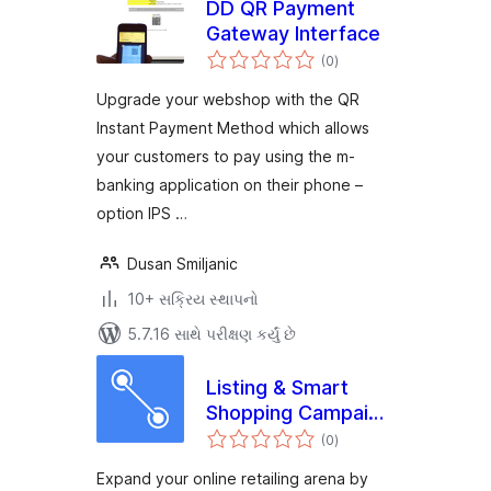
DD QR Payment
Gateway Interface
કુલ
(0
)
રેટિંગ્સ
Upgrade your webshop with the QR
Instant Payment Method which allows
your customers to pay using the m-
banking application on their phone –
option IPS …
Dusan Smiljanic
10+ સક્રિય સ્થાપનો
5.7.16 સાથે પરીક્ષણ કર્યું છે
Listing & Smart
Shopping Campaign
કુલ
for Google
(0
)
રેટિંગ્સ
Expand your online retailing arena by