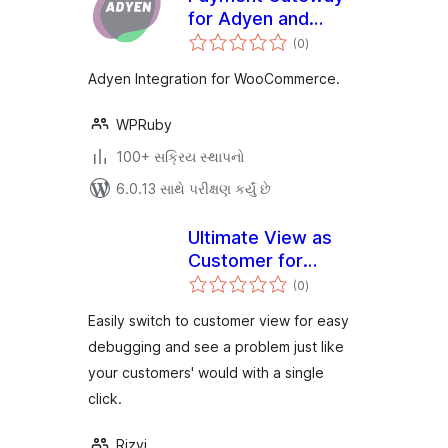
for Adyen and
કુલ
WooCommerce
(0
)
રેટિંગ્સ
Adyen Integration for WooCommerce.
WPRuby
100+ સક્રિય સ્થાપનો
6.0.13 સાથે પરીક્ષણ કર્યું છે
Ultimate View as
Customer for
કુલ
Woocommerce –
(0
)
રેટિંગ્સ
Simplest Extension
Easily switch to customer view for easy
to Switch to
debugging and see a problem just like
Customer View for
your customers' would with a single
Debugging
click.
Rizvi