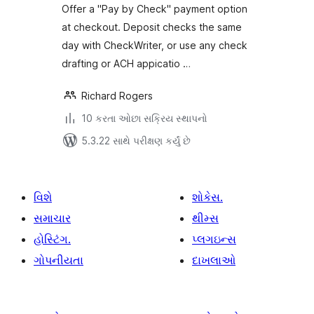
Offer a "Pay by Check" payment option
at checkout. Deposit checks the same
day with CheckWriter, or use any check
drafting or ACH appicatio …
Richard Rogers
10 કરતા ઓછા સક્રિય સ્થાપનો
5.3.22 સાથે પરીક્ષણ કર્યું છે
વિશે
શોકેસ.
સમાચાર
થીમ્સ
હોસ્ટિંગ.
પ્લગઇન્સ
ગોપનીયતા
દાખલાઓ