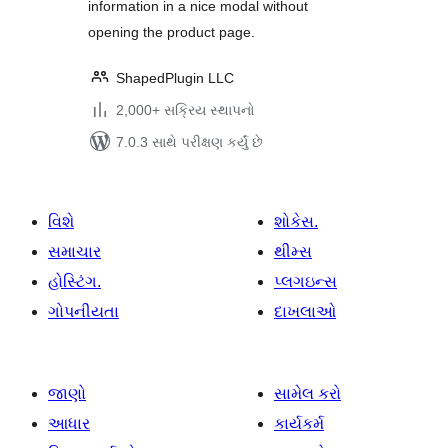
information in a nice modal without
opening the product page.
ShapedPlugin LLC
2,000+ સક્રિય સ્થાપનો
7.0.3 સાથે પરીક્ષણ કર્યું છે
વિશે
શોકેસ.
સમાચાર
થીમ્સ
હોસ્ટિંગ.
પ્લગઇન્સ
ગોપનીયતા
દાખલાઓ
જાણો
સામેલ કરો
આધાર
કાર્યકર્મ