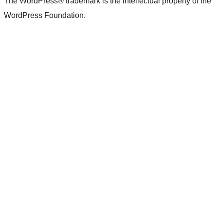
The WordPress® trademark is the intellectual property of the
WordPress Foundation.