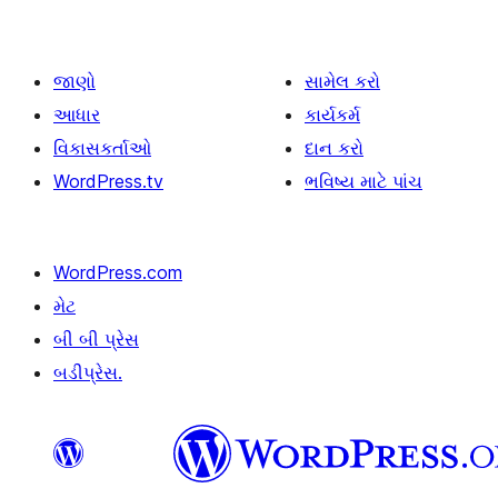
જાણો
સામેલ કરો
આધાર
કાર્યકર્મ
વિકાસકર્તાઓ
દાન કરો
WordPress.tv
ભવિષ્ય માટે પાંચ
WordPress.com
મેટ
બી બી પ્રેસ
બડીપ્રેસ.