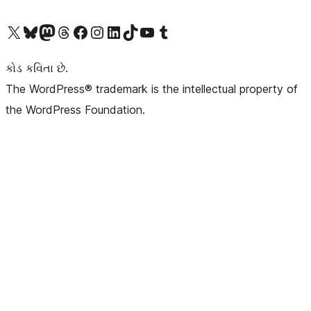
અમારા X (અગાઉ ટ્વિટર) એકાઉન્ટની મુલાકાત લો
અમારા Bluesky એકાઉન્ટની મુલાકાત લો
અમારા માસ્ટોડોન એકાઉન્ટની મુલાકાત લો
અમારા Threads એકાઉન્ટની મુલાકાત લો
અમારા ફેસબુક પેજની મુલાકાત લો
અમારા ઇન્સ્ટાગ્રામ એકાઉન્ટની મુલાકાત લો
અમારા LinkedIn એકાઉન્ટની મુલાકાત લો
અમારા TikTok એકાઉન્ટની મુલાકાત લો
અમારી YouTube ચેનલની મુલાકાત લો
અમારા Tumblr એકાઉન્ટની મુલાકાત લો
કોડ કવિતા છે.
The WordPress® trademark is the intellectual property of
the WordPress Foundation.