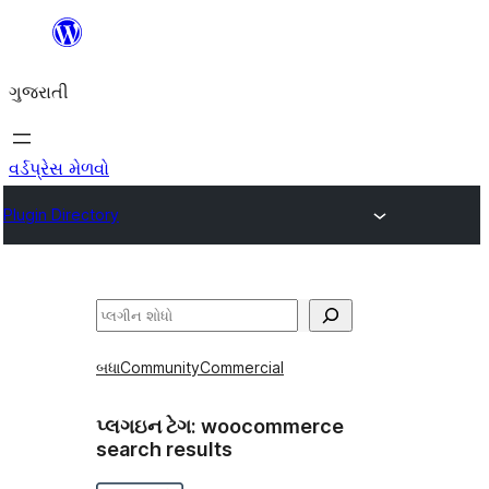
કંટેન્ટ(લખાણ)
પર
ગુજરાતી
જાઓ
વર્ડપ્રેસ મેળવો
Plugin Directory
શોધો
બધા
Community
Commercial
પ્લગઇન ટેગ:
woocommerce
search results