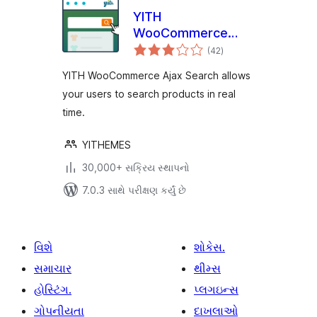
YITH
WooCommerce
કુલ
Ajax Search
(42
)
રેટિંગ્સ
YITH WooCommerce Ajax Search allows
your users to search products in real
time.
YITHEMES
30,000+ સક્રિય સ્થાપનો
7.0.3 સાથે પરીક્ષણ કર્યું છે
વિશે
શોકેસ.
સમાચાર
થીમ્સ
હોસ્ટિંગ.
પ્લગઇન્સ
ગોપનીયતા
દાખલાઓ