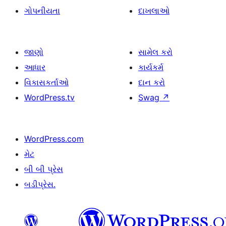
ગોપનીયતા
દાખલાઓ
જાણો
સામેલ કરો
આધાર
કાર્યકર્મ
વિકાસકર્તાઓ
દાન કરો
WordPress.tv
Swag
↗
WordPress.com
મેટ
બી બી પ્રેસ
બડીપ્રેસ.