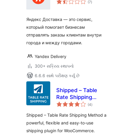
(7
)
રેટિંગ્સ
Яндекс Доставка — это сервис,
который помогает бизнесам
отправлять заказы клиентам внутри
города и между городами.
Yandex Delivery
300+ સક્રિય સ્થાપનો
6.6.6 સાથે પરીક્ષણ કર્યું છે
Shipped – Table
Rate Shipping
કુલ
Method | for
(4
)
રેટિંગ્સ
WooCommerce
Shipped – Table Rate Shipping Method a
powerful, flexible and easy-to-use
shipping plugin for WooCommerce.