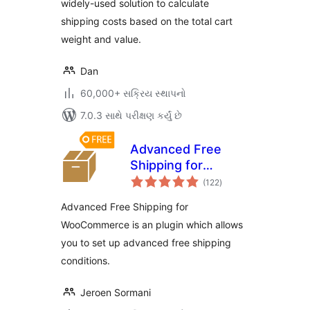
widely-used solution to calculate
shipping costs based on the total cart
weight and value.
Dan
60,000+ સક્રિય સ્થાપનો
7.0.3 સાથે પરીક્ષણ કર્યું છે
Advanced Free
Shipping for
કુલ
WooCommerce
(122
)
રેટિંગ્સ
Advanced Free Shipping for
WooCommerce is an plugin which allows
you to set up advanced free shipping
conditions.
Jeroen Sormani