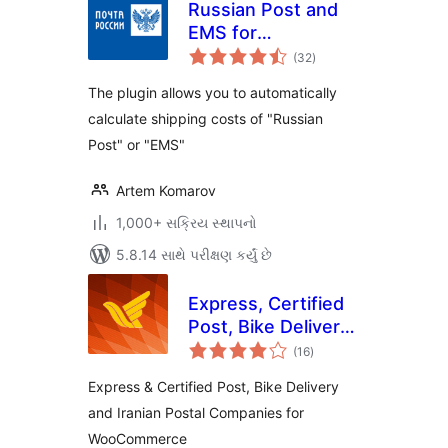
Russian Post and
EMS for
કુલ
WooCommerce
(32
)
રેટિંગ્સ
The plugin allows you to automatically
calculate shipping costs of "Russian
Post" or "EMS"
Artem Komarov
1,000+ સક્રિય સ્થાપનો
5.8.14 સાથે પરીક્ષણ કર્યું છે
Express, Certified
Post, Bike Delivery
કુલ
and Iranian Postal
(16
)
રેટિંગ્સ
Companies for
Express & Certified Post, Bike Delivery
WooCommerce
and Iranian Postal Companies for
WooCommerce