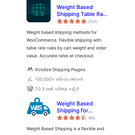
Weight Based
Shipping Table Rate
કુલ
for WooCommerce
(703
)
રેટિંગ્સ
– Flexible Shipping
Weight based shipping methods for
WooCommerce. Flexible shipping with
table rate rules by cart weight and order
value. Accurate rates at checkout.
Octolize Shipping Plugins
100,000+ સક્રિય સ્થાપનો
7.0.3 સાથે પરીક્ષણ કર્યું છે
Weight Based
Shipping for
કુલ
WooCommerce
(83
)
રેટિંગ્સ
Weight Based Shipping is a flexible and