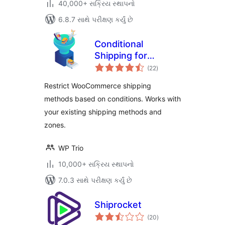
40,000+ સક્રિય સ્થાપનો
6.8.7 સાથે પરીક્ષણ કર્યું છે
Conditional
Shipping for
કુલ
WooCommerce
(22
)
રેટિંગ્સ
Restrict WooCommerce shipping
methods based on conditions. Works with
your existing shipping methods and
zones.
WP Trio
10,000+ સક્રિય સ્થાપનો
7.0.3 સાથે પરીક્ષણ કર્યું છે
Shiprocket
કુલ
(20
)
રેટિંગ્સ