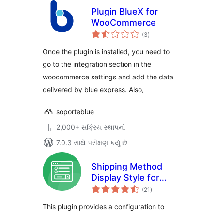
Plugin BlueX for
WooCommerce
કુલ
(3
)
રેટિંગ્સ
Once the plugin is installed, you need to
go to the integration section in the
woocommerce settings and add the data
delivered by blue express. Also,
soporteblue
2,000+ સક્રિય સ્થાપનો
7.0.3 સાથે પરીક્ષણ કર્યું છે
Shipping Method
Display Style for
કુલ
WooCommerce
(21
)
રેટિંગ્સ
This plugin provides a configuration to