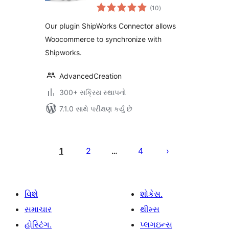
કુલ
Woocommerce
(10
)
રેટિંગ્સ
Our plugin ShipWorks Connector allows
Woocommerce to synchronize with
Shipworks.
AdvancedCreation
300+ સક્રિય સ્થાપનો
7.1.0 સાથે પરીક્ષણ કર્યું છે
પોસ્ટ
પૃષ્ઠ
1
2
4
…
ક્રમાંકન
વિશે
શોકેસ.
સમાચાર
થીમ્સ
હોસ્ટિંગ.
પ્લગઇન્સ