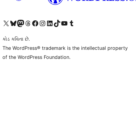
અમારા X (અગાઉ ટ્વિટર) એકાઉન્ટની મુલાકાત લો
અમારા Bluesky એકાઉન્ટની મુલાકાત લો
અમારા માસ્ટોડોન એકાઉન્ટની મુલાકાત લો
અમારા Threads એકાઉન્ટની મુલાકાત લો
અમારા ફેસબુક પેજની મુલાકાત લો
અમારા ઇન્સ્ટાગ્રામ એકાઉન્ટની મુલાકાત લો
અમારા LinkedIn એકાઉન્ટની મુલાકાત લો
અમારા TikTok એકાઉન્ટની મુલાકાત લો
અમારી YouTube ચેનલની મુલાકાત લો
અમારા Tumblr એકાઉન્ટની મુલાકાત લો
કોડ કવિતા છે.
The WordPress® trademark is the intellectual property
of the WordPress Foundation.