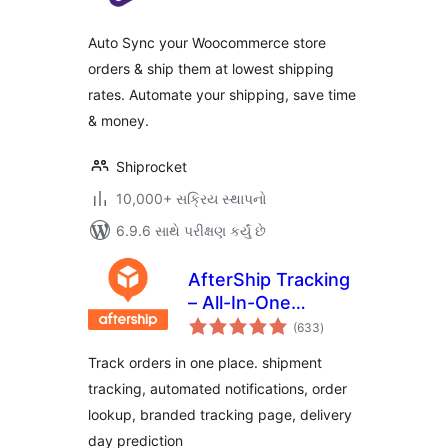
Auto Sync your Woocommerce store
orders & ship them at lowest shipping
rates. Automate your shipping, save time
& money.
Shiprocket
10,000+ સક્રિય સ્થાપનો
6.9.6 સાથે પરીક્ષણ કર્યું છે
AfterShip Tracking
– All-In-One
કુલ
WooCommerce
(633
)
રેટિંગ્સ
Order Tracking
Track orders in one place. shipment
(Free plan
tracking, automated notifications, order
available)
lookup, branded tracking page, delivery
day prediction