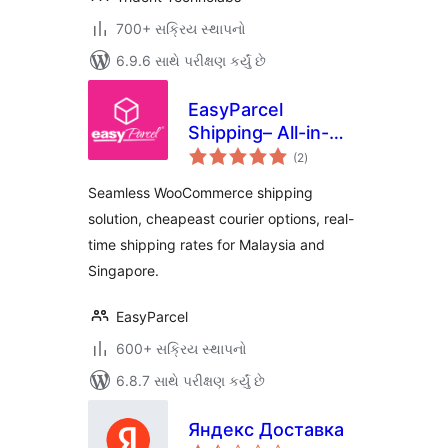
700+ સક્રિય સ્થાપનો
6.9.6 સાથે પરીક્ષણ કર્યું છે
EasyParcel
Shipping– All-in-
કુલ
one Shipping
(2
)
રેટિંગ્સ
Solution, Real-Time
Seamless WooCommerce shipping
Shipping Rates
solution, cheapeast courier options, real-
time shipping rates for Malaysia and
Singapore.
EasyParcel
600+ સક્રિય સ્થાપનો
6.8.7 સાથે પરીક્ષણ કર્યું છે
Яндекс Доставка
કુલ