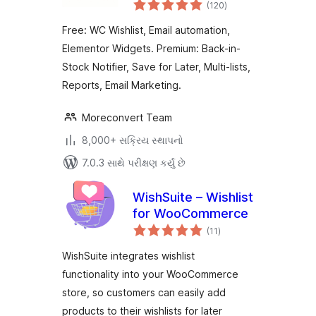
કુલ
WooCommerce
(120
)
રેટિંગ્સ
Free: WC Wishlist, Email automation,
Elementor Widgets. Premium: Back-in-
Stock Notifier, Save for Later, Multi-lists,
Reports, Email Marketing.
Moreconvert Team
8,000+ સક્રિય સ્થાપનો
7.0.3 સાથે પરીક્ષણ કર્યું છે
WishSuite – Wishlist
for WooCommerce
કુલ
(11
)
રેટિંગ્સ
WishSuite integrates wishlist
functionality into your WooCommerce
store, so customers can easily add
products to their wishlists for later