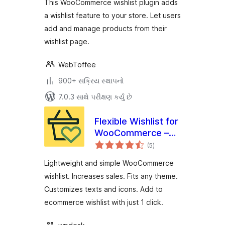
This WooCommerce wishlist plugin adds
a wishlist feature to your store. Let users
add and manage products from their
wishlist page.
WebToffee
900+ સક્રિય સ્થાપનો
7.0.3 સાથે પરીક્ષણ કર્યું છે
Flexible Wishlist for
WooCommerce –
કુલ
Ecommerce
(5
)
રેટિંગ્સ
Wishlist & Save for
Lightweight and simple WooCommerce
later
wishlist. Increases sales. Fits any theme.
Customizes texts and icons. Add to
ecommerce wishlist with just 1 click.