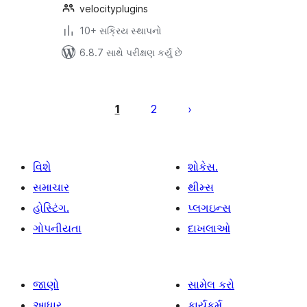
velocityplugins
10+ સક્રિય સ્થાપનો
6.8.7 સાથે પરીક્ષણ કર્યું છે
પોસ્ટ
પૃષ્ઠ
1
2
ક્રમાંકન
વિશે
શોકેસ.
સમાચાર
થીમ્સ
હોસ્ટિંગ.
પ્લગઇન્સ
ગોપનીયતા
દાખલાઓ
જાણો
સામેલ કરો
આધાર
કાર્યકર્મ