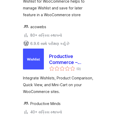
Wishlist for WooCommerce helps to
manage Wishlist and save for later
feature in a WooCommerce store
acowebs
80+ સક્રિય સ્થાપનો
6.9.6 સાથે પરીક્ષણ કર્યું છે
Productive
Commerce –
કુલ
Wishlist, Compare,
(0
)
રેટિંગ્સ
Quick View, &
Integrate Wishlists, Product Comparison,
MiniCart
Quick View, and Mini-Cart on your
WooCommerce sites.
Productive Minds
40+ સક્રિય સ્થાપનો