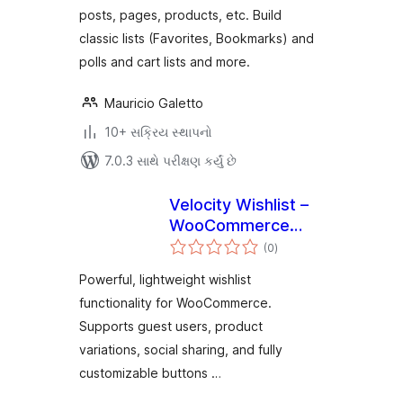
posts, pages, products, etc. Build
classic lists (Favorites, Bookmarks) and
polls and cart lists and more.
Mauricio Galetto
10+ સક્રિય સ્થાપનો
7.0.3 સાથે પરીક્ષણ કર્યું છે
Velocity Wishlist –
WooCommerce
કુલ
Wishlist Plugin
(0
)
રેટિંગ્સ
Powerful, lightweight wishlist
functionality for WooCommerce.
Supports guest users, product
variations, social sharing, and fully
customizable buttons …