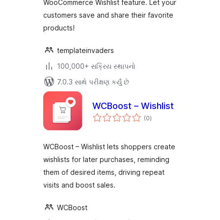
WooCommerce Wishlist feature. Let your
customers save and share their favorite
products!
templateinvaders
100,000+ સક્રિય સ્થાપનો
7.0.3 સાથે પરીક્ષણ કર્યું છે
WCBoost – Wishlist
કુલ
(0
)
રેટિંગ્સ
WCBoost – Wishlist lets shoppers create
wishlists for later purchases, reminding
them of desired items, driving repeat
visits and boost sales.
WCBoost