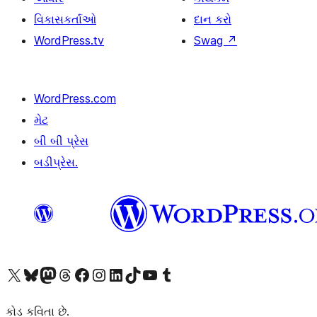
વિકાસકર્તાઓ
દાન કરો
WordPress.tv
Swag
↗
WordPress.com
મેટ
બી બી પ્રેસ
બડીપ્રેસ.
અમારા X (અગાઉ ટ્વિટર) એકાઉન્ટની મુલાકાત લો
અમારા Bluesky એકાઉન્ટની મુલાકાત લો
અમારા માસ્ટોડોન એકાઉન્ટની મુલાકાત લો
અમારા Threads એકાઉન્ટની મુલાકાત લો
અમારા ફેસબુક પેજની મુલાકાત લો
અમારા ઇન્સ્ટાગ્રામ એકાઉન્ટની મુલાકાત લો
અમારા LinkedIn એકાઉન્ટની મુલાકાત લો
અમારા TikTok એકાઉન્ટની મુલાકાત લો
અમારી YouTube ચેનલની મુલાકાત લો
અમારા Tumblr એકાઉન્ટની મુલાકાત લો
કોડ કવિતા છે.