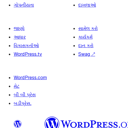
ગોપનીયતા
દાખલાઓ
જાણો
સામેલ કરો
આધાર
કાર્યકર્મ
વિકાસકર્તાઓ
દાન કરો
WordPress.tv
Swag
↗
WordPress.com
મેટ
બી બી પ્રેસ
બડીપ્રેસ.