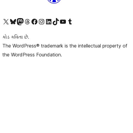
અમારા X (અગાઉ ટ્વિટર) એકાઉન્ટની મુલાકાત લો
અમારા Bluesky એકાઉન્ટની મુલાકાત લો
અમારા માસ્ટોડોન એકાઉન્ટની મુલાકાત લો
અમારા Threads એકાઉન્ટની મુલાકાત લો
અમારા ફેસબુક પેજની મુલાકાત લો
અમારા ઇન્સ્ટાગ્રામ એકાઉન્ટની મુલાકાત લો
અમારા LinkedIn એકાઉન્ટની મુલાકાત લો
અમારા TikTok એકાઉન્ટની મુલાકાત લો
અમારી YouTube ચેનલની મુલાકાત લો
અમારા Tumblr એકાઉન્ટની મુલાકાત લો
કોડ કવિતા છે.
The WordPress® trademark is the intellectual property of
the WordPress Foundation.