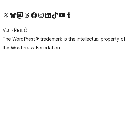
અમારા X (અગાઉ ટ્વિટર) એકાઉન્ટની મુલાકાત લો
અમારા Bluesky એકાઉન્ટની મુલાકાત લો
અમારા માસ્ટોડોન એકાઉન્ટની મુલાકાત લો
અમારા Threads એકાઉન્ટની મુલાકાત લો
અમારા ફેસબુક પેજની મુલાકાત લો
અમારા ઇન્સ્ટાગ્રામ એકાઉન્ટની મુલાકાત લો
અમારા LinkedIn એકાઉન્ટની મુલાકાત લો
અમારા TikTok એકાઉન્ટની મુલાકાત લો
અમારી YouTube ચેનલની મુલાકાત લો
અમારા Tumblr એકાઉન્ટની મુલાકાત લો
કોડ કવિતા છે.
The WordPress® trademark is the intellectual property of
the WordPress Foundation.