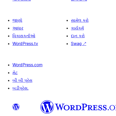
જાણો
સામેલ કરો
આધાર
કાર્યકર્મ
વિકાસકર્તાઓ
દાન કરો
WordPress.tv
Swag
↗
WordPress.com
મેટ
બી બી પ્રેસ
બડીપ્રેસ.