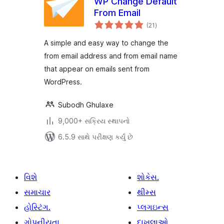
WP Change Default
From Email
કુલ
(21
)
રેટિંગ્સ
A simple and easy way to change the
from email address and from email name
that appear on emails sent from
WordPress.
Subodh Ghulaxe
9,000+ સક્રિય સ્થાપનો
6.5.9 સાથે પરીક્ષણ કર્યું છે
વિશે
શોકેસ.
સમાચાર
થીમ્સ
હોસ્ટિંગ.
પ્લગઇન્સ
ગોપનીયતા
દાખલાઓ