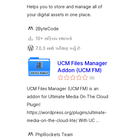
Helps you to store and manage all of
your digital assets in one place.
2ByteCode
10+ સક્રિય સ્થાપનો
7.0.3 સાથે પરીક્ષણ કર્યું છે
UCM Files Manager
Addon (UCM FM)
કુલ
(0
)
રેટિંગ્સ
UCM Files Manager (UCM FM) is an
addon for Ultimate Media On The Cloud
Plugin!
https://wordpress.org/plugins/ultimate-
media-on-the-cloud-lite/ With UC …
PhpRockets Team