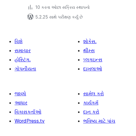
10 કરતા ઓછા સક્રિય સ્થાપનો
5.2.25 સાથે પરીક્ષણ કર્યું છે
વિશે
શોકેસ.
સમાચાર
થીમ્સ
હોસ્ટિંગ.
પ્લગઇન્સ
ગોપનીયતા
દાખલાઓ
જાણો
સામેલ કરો
આધાર
કાર્યકર્મ
વિકાસકર્તાઓ
દાન કરો
WordPress.tv
ભવિષ્ય માટે પાંચ