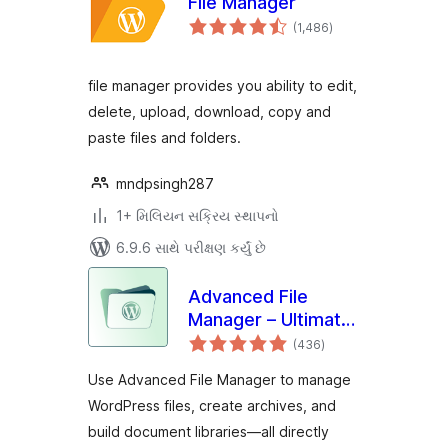
File Manager
કુલ
(1,486
)
રેટિંગ્સ
file manager provides you ability to edit,
delete, upload, download, copy and
paste files and folders.
mndpsingh287
1+ મિલિયન સક્રિય સ્થાપનો
6.9.6 સાથે પરીક્ષણ કર્યું છે
Advanced File
Manager – Ultimate
કુલ
File Manager for
(436
)
રેટિંગ્સ
WordPress And
Use Advanced File Manager to manage
Document Library
WordPress files, create archives, and
Solution
build document libraries—all directly