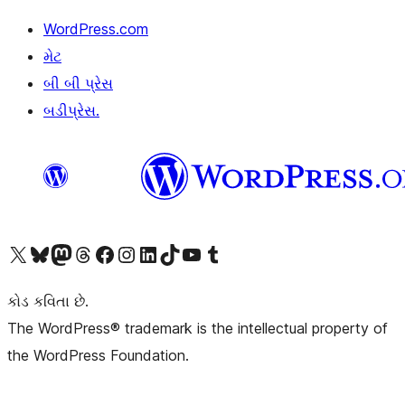
WordPress.com
મેટ
બી બી પ્રેસ
બડીપ્રેસ.
અમારા X (અગાઉ ટ્વિટર) એકાઉન્ટની મુલાકાત લો
અમારા Bluesky એકાઉન્ટની મુલાકાત લો
અમારા માસ્ટોડોન એકાઉન્ટની મુલાકાત લો
અમારા Threads એકાઉન્ટની મુલાકાત લો
અમારા ફેસબુક પેજની મુલાકાત લો
અમારા ઇન્સ્ટાગ્રામ એકાઉન્ટની મુલાકાત લો
અમારા LinkedIn એકાઉન્ટની મુલાકાત લો
અમારા TikTok એકાઉન્ટની મુલાકાત લો
અમારી YouTube ચેનલની મુલાકાત લો
અમારા Tumblr એકાઉન્ટની મુલાકાત લો
કોડ કવિતા છે.
The WordPress® trademark is the intellectual property of
the WordPress Foundation.