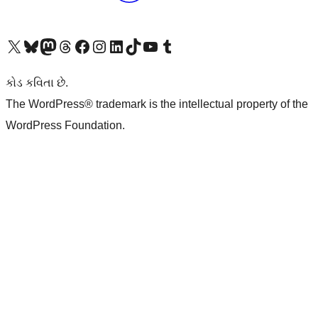
અમારા X (અગાઉ ટ્વિટર) એકાઉન્ટની મુલાકાત લો
અમારા Bluesky એકાઉન્ટની મુલાકાત લો
અમારા માસ્ટોડોન એકાઉન્ટની મુલાકાત લો
અમારા Threads એકાઉન્ટની મુલાકાત લો
અમારા ફેસબુક પેજની મુલાકાત લો
અમારા ઇન્સ્ટાગ્રામ એકાઉન્ટની મુલાકાત લો
અમારા LinkedIn એકાઉન્ટની મુલાકાત લો
અમારા TikTok એકાઉન્ટની મુલાકાત લો
અમારી YouTube ચેનલની મુલાકાત લો
અમારા Tumblr એકાઉન્ટની મુલાકાત લો
કોડ કવિતા છે.
The WordPress® trademark is the intellectual property of the
WordPress Foundation.