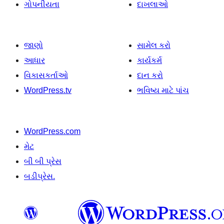
ગોપનીયતા
દાખલાઓ
જાણો
સામેલ કરો
આધાર
કાર્યકર્મ
વિકાસકર્તાઓ
દાન કરો
WordPress.tv
ભવિષ્ય માટે પાંચ
WordPress.com
મેટ
બી બી પ્રેસ
બડીપ્રેસ.