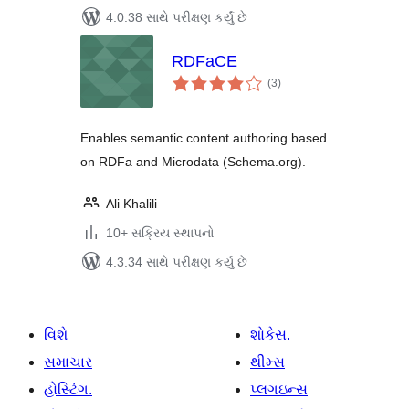
4.0.38 સાથે પરીક્ષણ કર્યું છે
RDFaCE
કુલ
(3
)
રેટિંગ્સ
Enables semantic content authoring based
on RDFa and Microdata (Schema.org).
Ali Khalili
10+ સક્રિય સ્થાપનો
4.3.34 સાથે પરીક્ષણ કર્યું છે
વિશે
શોકેસ.
સમાચાર
થીમ્સ
હોસ્ટિંગ.
પ્લગઇન્સ