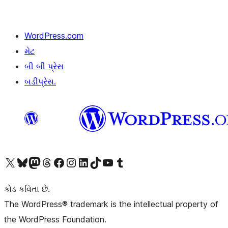
WordPress.com
મેટ
બી બી પ્રેસ
બડીપ્રેસ.
અમારા X (અગાઉ ટ્વિટર) એકાઉન્ટની મુલાકાત લો
અમારા Bluesky એકાઉન્ટની મુલાકાત લો
અમારા માસ્ટોડોન એકાઉન્ટની મુલાકાત લો
અમારા Threads એકાઉન્ટની મુલાકાત લો
અમારા ફેસબુક પેજની મુલાકાત લો
અમારા ઇન્સ્ટાગ્રામ એકાઉન્ટની મુલાકાત લો
અમારા LinkedIn એકાઉન્ટની મુલાકાત લો
અમારા TikTok એકાઉન્ટની મુલાકાત લો
અમારી YouTube ચેનલની મુલાકાત લો
અમારા Tumblr એકાઉન્ટની મુલાકાત લો
કોડ કવિતા છે.
The WordPress® trademark is the intellectual property of
the WordPress Foundation.