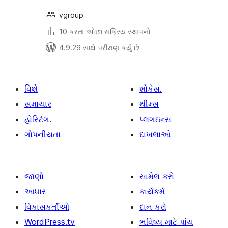
vgroup
10 કરતા ઓછા સક્રિય સ્થાપનો
4.9.29 સાથે પરીક્ષણ કર્યું છે
વિશે
શોકેસ.
સમાચાર
થીમ્સ
હોસ્ટિંગ.
પ્લગઇન્સ
ગોપનીયતા
દાખલાઓ
જાણો
સામેલ કરો
આધાર
કાર્યકર્મ
વિકાસકર્તાઓ
દાન કરો
WordPress.tv
ભવિષ્ય માટે પાંચ