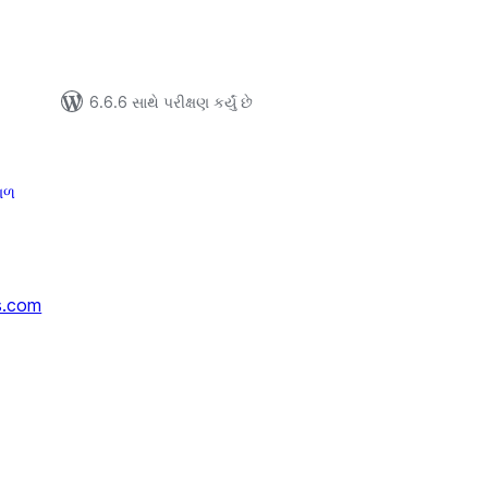
6.6.6 સાથે પરીક્ષણ કર્યું છે
ગળ
s.com