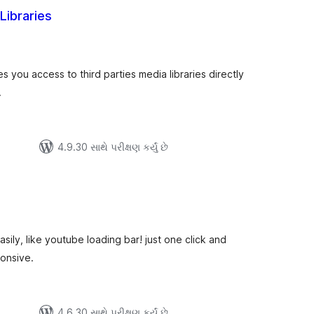
Libraries
ુલ
ેટિંગ્સ
 you access to third parties media libraries directly
.
4.9.30 સાથે પરીક્ષણ કર્યું છે
લ
િંગ્સ
sily, like youtube loading bar! just one click and
onsive.
4.6.30 સાથે પરીક્ષણ કર્યું છે