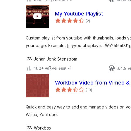
My Youtube Playlist
કુલ
(2
)
રેટિંગ્સ
Custom playlist from youtube with thumbnails, loads y
your page. Example: [myyoutubeplaylist WnY59mDJ1
Johan Jonk Stenström
100+ સક્રિય સ્થાપનો
6.4.9 સાથ
Workbox Video from Vimeo & 
કુલ
(10
)
રેટિંગ્સ
Quick and easy way to add and manage videos on your
Wistia, YouTube.
Workbox