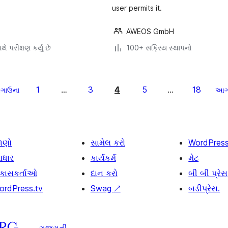
user permits it.
AWEOS GmbH
ે પરીક્ષણ કર્યું છે
100+ સક્રિય સ્થાપનો
1
3
4
5
18
ગાઉના
…
…
આ
ાણો
સામેલ કરો
WordPres
ધાર
કાર્યકર્મ
મેટ
િકાસકર્તાઓ
દાન કરો
બી બી પ્રેસ
ordPress.tv
Swag
↗
બડીપ્રેસ.
ગુજરાતી