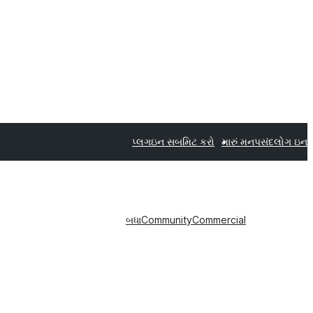
પ્લગઇન સબમિટ કરો
મારું મનપસંદ
લોગ ઇન
બધા
Community
Commercial