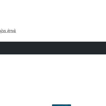
પ્રેસ મેળવો