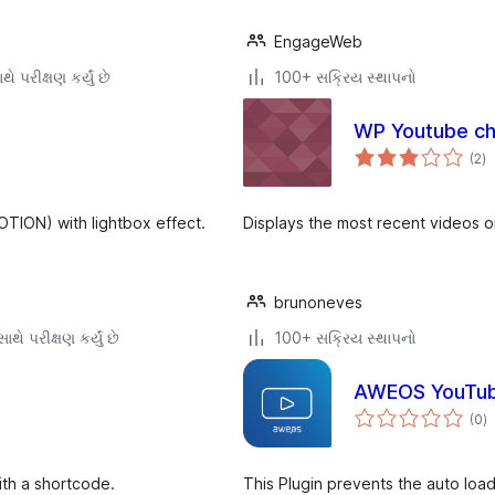
EngageWeb
ે પરીક્ષણ કર્યું છે
100+ સક્રિય સ્થાપનો
WP Youtube cha
કુ
(2
)
રેટ
TION) with lightbox effect.
Displays the most recent videos 
brunoneves
થે પરીક્ષણ કર્યું છે
100+ સક્રિય સ્થાપનો
AWEOS YouTube
કુ
(0
)
રેટ
ith a shortcode.
This Plugin prevents the auto load