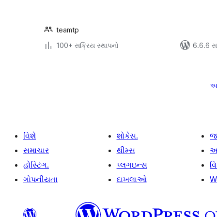
teamtp
100+ સક્રિય સ્થાપનો
6.6.6 સાથ
પોસ્ટ
પૃષ્ઠ
અ
ક્રમાંકન
વિશે
શોકેસ.
જ
સમાચાર
થીમ્સ
આ
હોસ્ટિંગ.
પ્લગઇન્સ
વ
ગોપનીયતા
દાખલાઓ
W