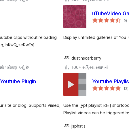
uTubeVideo Ga
કુ
(9
)
રેટ
outube clips without reloading
Display unlimited galleries of You
gg, bKwQ_zeRwEs]
dustinscarberry
ે પરીક્ષણ કર્યું છે
100+ સક્રિય સ્થાપનો
Youtube Plugin
Youtube Playli
ક
(12
)
ર
 site or blog. Supports Vimeo,
Use the [ypt playlist_id=] shortco
Playlist videos can be triggered b
jsphstls