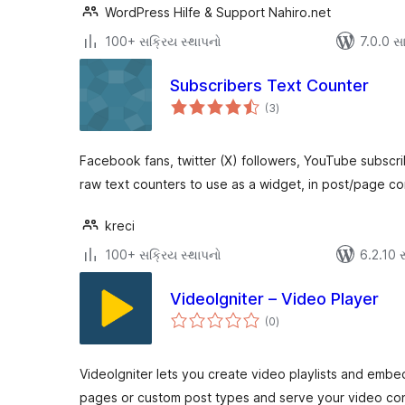
WordPress Hilfe & Support Nahiro.net
100+ સક્રિય સ્થાપનો
7.0.0 સાથ
Subscribers Text Counter
કુલ
(3
)
રેટિંગ્સ
Facebook fans, twitter (X) followers, YouTube subs
raw text counters to use as a widget, in post/page co
kreci
100+ સક્રિય સ્થાપનો
6.2.10 સા
VideoIgniter – Video Player
કુલ
(0
)
રેટિંગ્સ
VideoIgniter lets you create video playlists and emb
pages or custom post types and serve your video cont