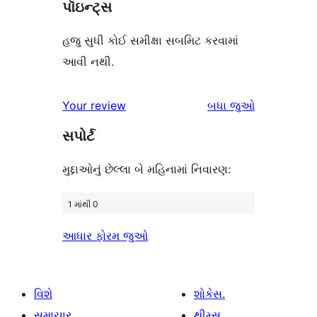
પૉઇન્ટ્સ
હજુ સુધી કોઈ સમીક્ષા સબમિટ કરવામાં
આવી નથી.
સમીક્ષાઓ
Your review
બધા
જુઓ
સપોર્ટ
મુદ્દાઓનું છેલ્લા બે મહિનામાં નિવારણ:
1 માંથી 0
આધાર ફોરમ જુઓ
વિશે
શોકેસ.
સમાચાર
થીમ્સ