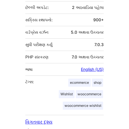
છેલ્લી અપડેટ:
2 અઠવાડિયા
પહેલા
સક્રિય સ્થાપનો:
900+
વર્ડપ્રેસ વર્ઝન
5.0 અથવા ઉચ્ચતર
સુધી પરીક્ષણ કર્યું
7.0.3
PHP સંસ્કરણ
7.0 અથવા ઉચ્ચતર
ભાષા
English (US)
ટૅગ્સ:
ecommerce
shop
Wishlist
woocommerce
woocommerce wishlist
વિગતવાર દૃશ્ય