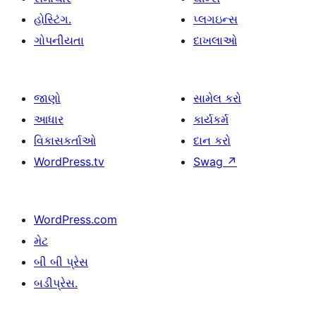
હોસ્ટિંગ.
પ્લગઇન્સ
ગોપનીયતા
દાખલાઓ
જાણો
સામેલ કરો
આધાર
કાર્યકર્મ
વિકાસકર્તાઓ
દાન કરો
WordPress.tv
Swag
↗
WordPress.com
મેટ
બી બી પ્રેસ
બડીપ્રેસ.