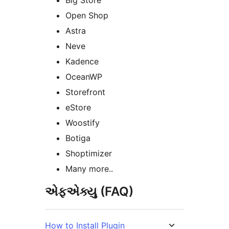
Big Store
Open Shop
Astra
Neve
Kadence
OceanWP
Storefront
eStore
Woostify
Botiga
Shoptimizer
Many more..
એફએક્યુ (FAQ)
How to Install Plugin