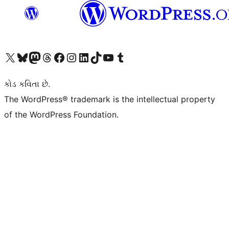
અમારા X (અગાઉ ટ્વિટર) એકાઉન્ટની મુલાકાત લો
અમારા Bluesky એકાઉન્ટની મુલાકાત લો
અમારા માસ્ટોડોન એકાઉન્ટની મુલાકાત લો
અમારા Threads એકાઉન્ટની મુલાકાત લો
અમારા ફેસબુક પેજની મુલાકાત લો
અમારા ઇન્સ્ટાગ્રામ એકાઉન્ટની મુલાકાત લો
અમારા LinkedIn એકાઉન્ટની મુલાકાત લો
અમારા TikTok એકાઉન્ટની મુલાકાત લો
અમારી YouTube ચેનલની મુલાકાત લો
અમારા Tumblr એકાઉન્ટની મુલાકાત લો
કોડ કવિતા છે.
The WordPress® trademark is the intellectual property
of the WordPress Foundation.