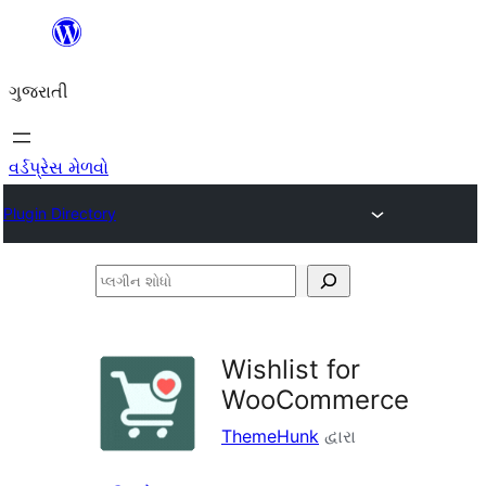
કંટેન્ટ(લખાણ)
પર
ગુજરાતી
જાઓ
વર્ડપ્રેસ મેળવો
Plugin Directory
પ્લગીન
શોધો
Wishlist for
WooCommerce
ThemeHunk
દ્વારા