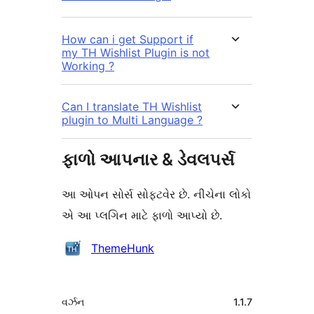
How can i get Support if
my TH Wishlist Plugin is not
Working ?
Can I translate TH Wishlist
plugin to Multi Language ?
ફાળો આપનાર & ડેવલપર્સ
આ ઓપન સોર્સ સોફ્ટવેર છે. નીચેના લોકો
એ આ પ્લગિન માટે ફાળો આપ્યો છે.
ફાળો
ThemeHunk
આપનારા
મેટા
વર્ઝન
1.1.7