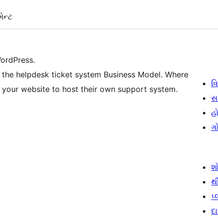
ેન્ટ
ordPress.
the helpdesk ticket system Business Model. Where
વિ
 your website to host their own support system.
સ
હો
ગ
શ
થ
પ
દ