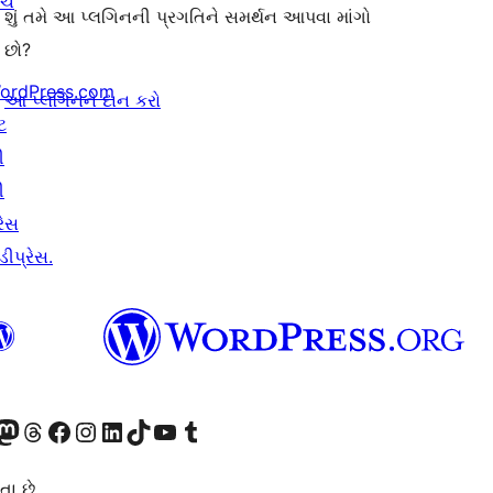
ંચ
શું તમે આ પ્લગિનની પ્રગતિને સમર્થન આપવા માંગો
છો?
ordPress.com
આ પ્લગિનને દાન કરો
ટ
ી
ી
રેસ
ીપ્રેસ.
ટોડોન એકાઉન્ટની મુલાકાત લો
અમારા Threads એકાઉન્ટની મુલાકાત લો
અમારા ફેસબુક પેજની મુલાકાત લો
અમારા ઇન્સ્ટાગ્રામ એકાઉન્ટની મુલાકાત લો
અમારા LinkedIn એકાઉન્ટની મુલાકાત લો
અમારા TikTok એકાઉન્ટની મુલાકાત લો
અમારી YouTube ચેનલની મુલાકાત લો
અમારા Tumblr એકાઉન્ટની મુલાકાત લો
તા છે.