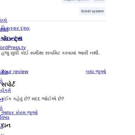
ticket system
ાણો
વિગતવાર દૃશ્ય
ધાર
પૉઇન્ટ્સ
િકાસકર્તાઓ
ordPress.tv
હજુ સુધી કોઈ સમીક્ષા સબમિટ કરવામાં આવી નથી.
સમીક્ષાઓ
Your review
બધા
જુઓ
ામેલ
રો
સપોર્ટ
ર્યકર્મ
કંઈક કહેવું છે? મદદ જોઈએ છે?
ાન
રો
આધાર ફોરમ જુઓ
વિષ્ય
દાન
ટે