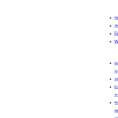
જ
આ
વ
W
સ
ક
કા
દ
ક
ભ
મા