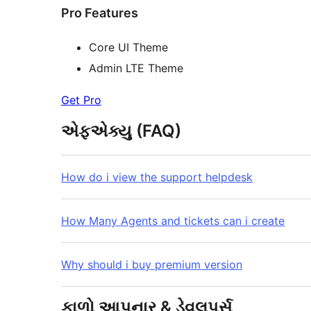
Pro Features
Core UI Theme
Admin LTE Theme
Get Pro
એફએક્યુ (FAQ)
How do i view the support helpdesk
How Many Agents and tickets can i create
Why should i buy premium version
ફાળો આપનાર & ડેવલપર્સ