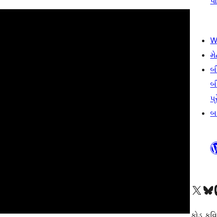
પા
W
મે
બ
બ
પ્
બડ
અમારા X (અગાઉ ટ્વિટર) એકાઉન્ટની મુલાકાત લો
અમારા Bluesky એકાઉન્ટની મુલાકાત લો
અમારા માસ્
કોડ કવિ