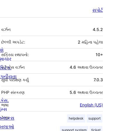
સપોર્ટ
મેટા
વર્ઝન
4.5.2
છેલ્લી અપડેટ:
2 મહિના
પહેલા
શે
સક્રિય સ્થાપનો:
10+
માચાર
સ્ટિંગ.
વર્ડપ્રેસ વર્ઝન
4.6 અથવા ઉચ્ચતર
ોપનીયતા
સુધી પરીક્ષણ કર્યું
7.0.3
PHP સંસ્કરણ
5.6 અથવા ઉચ્ચતર
ોકેસ.
ભાષા
English (US)
ીમ્સ
્લગઇન્સ
ટૅગ્સ:
helpdesk
support
ાખલાઓ
support system
ticket