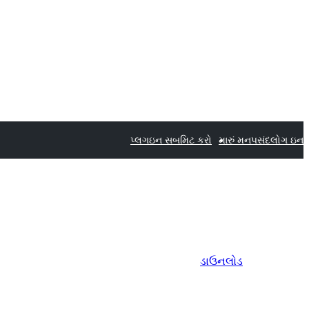
પ્લગઇન સબમિટ કરો
મારું મનપસંદ
લોગ ઇન
ડાઉનલોડ