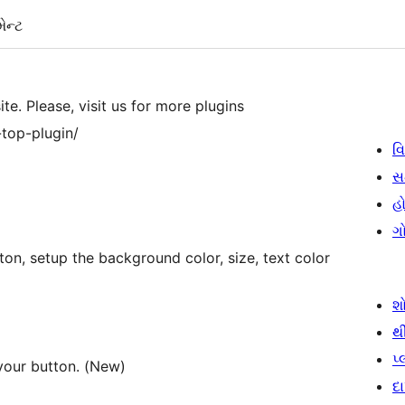
ેન્ટ
ite. Please, visit us for more plugins
top-plugin/
વિ
સ
હો
ગ
ton, setup the background color, size, text color
શ
થ
પ
your button. (New)
દ