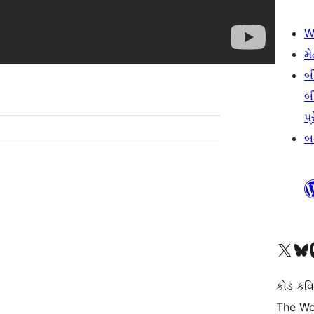
W
મે
બ
બ
પ્
બડ
અમારા X (અગાઉ ટ્વિટર) એકાઉન્ટની મુલાકાત લો
અમારા Bluesky એકાઉન્ટની મુલાકાત લો
અમારા માસ્
કોડ કવિ
The Wo