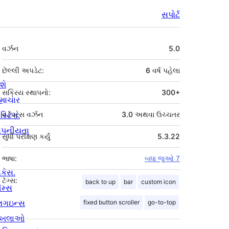
સપોર્ટ
મેટા
વર્ઝન
5.0
છેલ્લી અપડેટ:
6 વર્ષ
પહેલા
શે
સક્રિય સ્થાપનો:
300+
માચાર
સ્ટિંગ.
વર્ડપ્રેસ વર્ઝન
3.0 અથવા ઉચ્ચતર
ોપનીયતા
સુધી પરીક્ષણ કર્યું
5.3.22
ભાષા:
બધા જુઓ 7
ોકેસ.
ટૅગ્સ:
back to up
bar
custom icon
ીમ્સ
્લગઇન્સ
fixed button scroller
go-to-top
ાખલાઓ