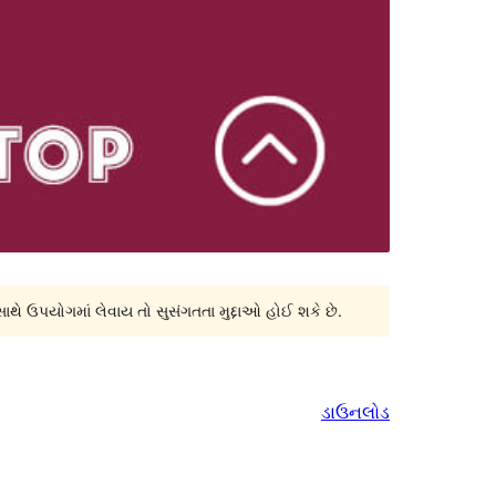
સાથે ઉપયોગમાં લેવાય તો સુસંગતતા મુદ્દાઓ હોઈ શકે છે.
ડાઉનલોડ