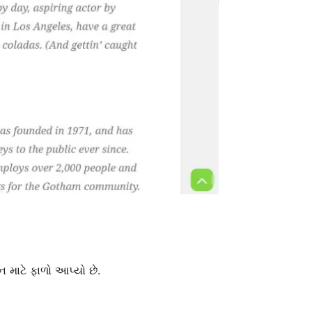
 માટે ફાળો આપ્યો છે.