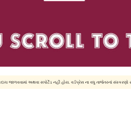
દાચ જાળવવામાં અથવા સપોર્ટેડ નહી હોય. વર્ડપ્રેસ ના વધુ તાજેતરનાં સંસ્કરણો 