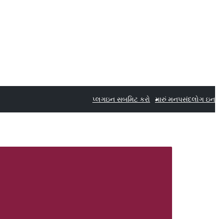
પ્લગઇન સબમિટ કરો
મારું મનપસંદ
લોગ ઇન