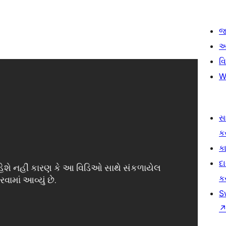
જ
આ
વ
W
સ
ક
કા
દ
ક
S