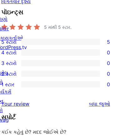
વિગતવાર દૃશ્ય
પૉઇન્ટ્સ
ાણો
5 માંથી
5
સ્ટાર.
ધાર
િકાસકર્તાઓ
5 સ્ટારો
5
5
ordPress.tv
4 સ્ટારો
0
5-
0
3 સ્ટારો
0
સ્ટાર
4-
0
ામેલ
2 સ્ટારો
0
સમીક્ષાઓ
સ્ટાર
3-
0
રો
1 સ્ટાર
0
સમીક્ષાઓ
સ્ટાર
2-
0
ર્યકર્મ
સમીક્ષાઓ
સ્ટાર
1-
ાન
સમીક્ષાઓ
Your review
બધા
જુઓ
સમીક્ષાઓ
સ્ટાર
રો
સપોર્ટ
સમીક્ષાઓ
wag
↗
કંઈક કહેવું છે? મદદ જોઈએ છે?