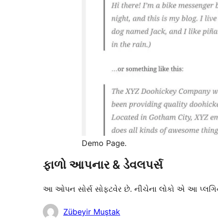
Demo Page.
ફાળો આપનાર & ડેવલપર્સ
આ ઓપન સોર્સ સોફ્ટવેર છે. નીચેના લોકો એ આ પ્લગિન
ફાળો
Zübeyir Muştak