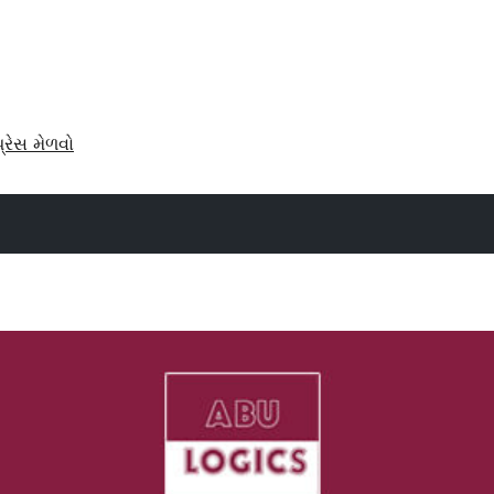
પ્રેસ મેળવો