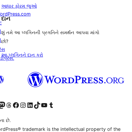
આધાર ફોરમ જુઓ
ordPress.com
દાન
ટ
ી
શું તમે આ પ્લગિનની પ્રગતિને સમર્થન આપવા માંગો
ી
છો?
રેસ
આ પ્લગિનને દાન કરો
ીપ્રેસ.
ટોડોન એકાઉન્ટની મુલાકાત લો
અમારા Threads એકાઉન્ટની મુલાકાત લો
અમારા ફેસબુક પેજની મુલાકાત લો
અમારા ઇન્સ્ટાગ્રામ એકાઉન્ટની મુલાકાત લો
અમારા LinkedIn એકાઉન્ટની મુલાકાત લો
અમારા TikTok એકાઉન્ટની મુલાકાત લો
અમારી YouTube ચેનલની મુલાકાત લો
અમારા Tumblr એકાઉન્ટની મુલાકાત લો
તા છે.
rdPress® trademark is the intellectual property of the