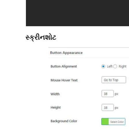
સ્ક્રીનશોટ