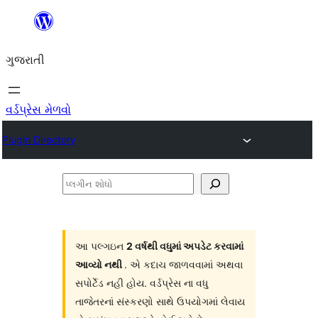
કંટેન્ટ(લખાણ)
પર
ગુજરાતી
જાઓ
વર્ડપ્રેસ મેળવો
Plugin Directory
પ્લગીન
શોધો
આ પલ્ગઇન
2 વર્ષથી વધુમાં અપડેટ કરવામાં
આવ્યો નથી
. એ કદાચ જાળવવામાં અથવા
સપોર્ટેડ નહી હોય. વર્ડપ્રેસ ના વધુ
તાજેતરનાં સંસ્કરણો સાથે ઉપયોગમાં લેવાય