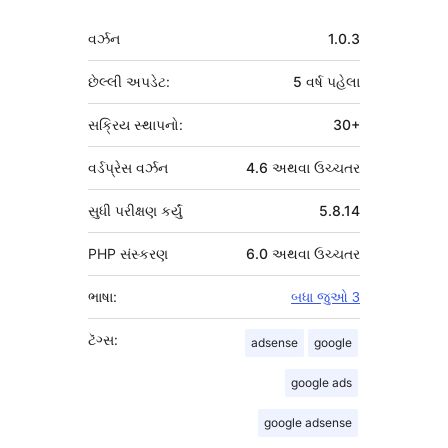
મેટા
વર્ઝન
1.0.3
છેલ્લી અપડેટ:
5 વર્ષ
પહેલા
સક્રિય સ્થાપનો:
30+
વર્ડપ્રેસ વર્ઝન
4.6 અથવા ઉચ્ચતર
સુધી પરીક્ષણ કર્યું
5.8.14
PHP સંસ્કરણ
6.0 અથવા ઉચ્ચતર
ભાષા:
બધા જુઓ 3
ટૅગ્સ:
adsense
google
google ads
google adsense