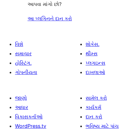
આપવા માંગો છો?
આ પ્લગિનને દાન કરો
વિશે
શોકેસ.
સમાચાર
થીમ્સ
હોસ્ટિંગ.
પ્લગઇન્સ
ગોપનીયતા
દાખલાઓ
જાણો
સામેલ કરો
આધાર
કાર્યકર્મ
વિકાસકર્તાઓ
દાન કરો
WordPress.tv
ભવિષ્ય માટે પાંચ