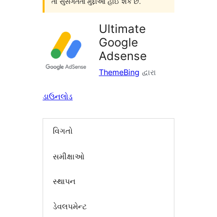
તો સુસંગતતા મુદ્દાઓ હોઈ શકે છે.
Ultimate
Google
Adsense
ThemeBing
દ્વારા
ડાઉનલોડ
વિગતો
સમીક્ષાઓ
સ્થાપન
ડેવલપમેન્ટ