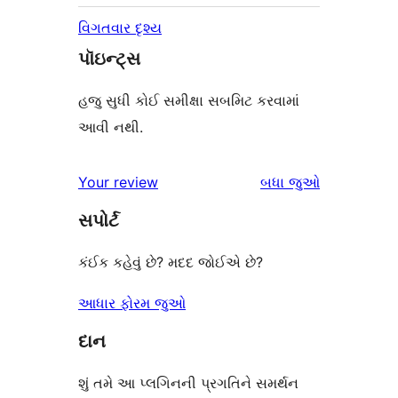
વિગતવાર દૃશ્ય
પૉઇન્ટ્સ
હજુ સુધી કોઈ સમીક્ષા સબમિટ કરવામાં
આવી નથી.
સમીક્ષાઓ
Your review
બધા
જુઓ
સપોર્ટ
કંઈક કહેવું છે? મદદ જોઈએ છે?
આધાર ફોરમ જુઓ
દાન
શું તમે આ પ્લગિનની પ્રગતિને સમર્થન