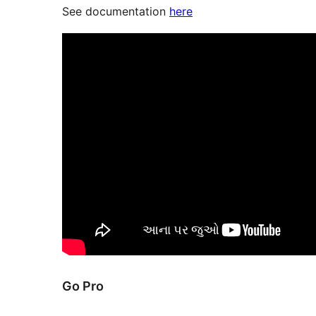
See documentation
here
Go Pro