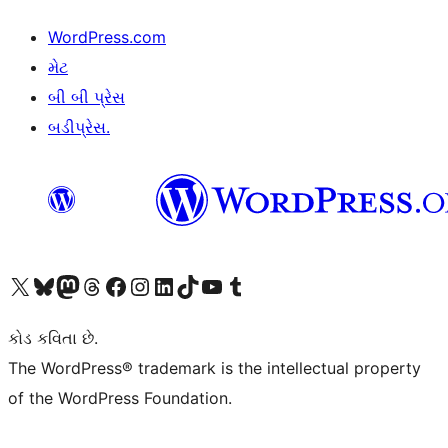
WordPress.com
મેટ
બી બી પ્રેસ
બડીપ્રેસ.
અમારા X (અગાઉ ટ્વિટર) એકાઉન્ટની મુલાકાત લો
અમારા Bluesky એકાઉન્ટની મુલાકાત લો
અમારા માસ્ટોડોન એકાઉન્ટની મુલાકાત લો
અમારા Threads એકાઉન્ટની મુલાકાત લો
અમારા ફેસબુક પેજની મુલાકાત લો
અમારા ઇન્સ્ટાગ્રામ એકાઉન્ટની મુલાકાત લો
અમારા LinkedIn એકાઉન્ટની મુલાકાત લો
અમારા TikTok એકાઉન્ટની મુલાકાત લો
અમારી YouTube ચેનલની મુલાકાત લો
અમારા Tumblr એકાઉન્ટની મુલાકાત લો
કોડ કવિતા છે.
The WordPress® trademark is the intellectual property
of the WordPress Foundation.