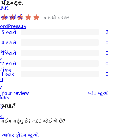
પૉઇન્ટ્સ
ધાર
િકાસકર્તાઓ
5 માંથી
5
સ્ટાર.
ordPress.tv
5 સ્ટારો
2
2
4 સ્ટારો
0
5-
0
ામેલ
3 સ્ટારો
0
સ્ટાર
4-
0
રો
2 સ્ટારો
0
સમીક્ષાઓ
સ્ટાર
3-
0
ર્યકર્મ
1 સ્ટાર
0
સમીક્ષાઓ
સ્ટાર
2-
0
ાન
સમીક્ષાઓ
સ્ટાર
1-
રો
સમીક્ષાઓ
Your review
બધા
જુઓ
સમીક્ષાઓ
સ્ટાર
વિષ્ય
સપોર્ટ
સમીક્ષાઓ
ટે
ંચ
કંઈક કહેવું છે? મદદ જોઈએ છે?
આધાર ફોરમ જુઓ