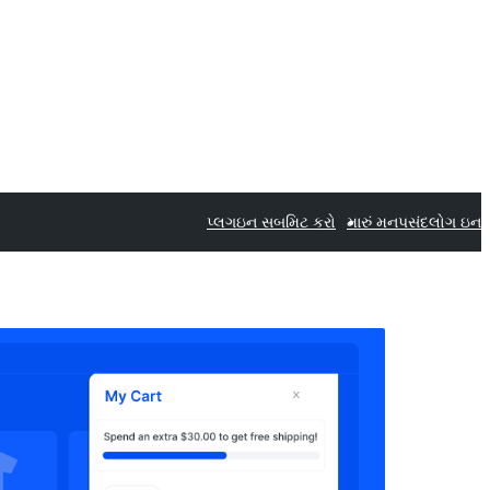
પ્લગઇન સબમિટ કરો
મારું મનપસંદ
લોગ ઇન