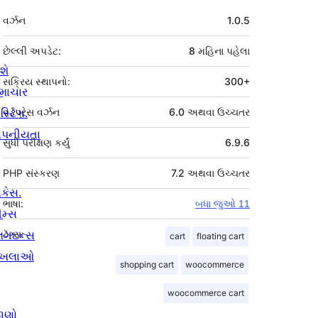
મેટા
વર્ઝન
1.0.5
છેલ્લી અપડેટ:
8 મહિના
પહેલા
શે
સક્રિય સ્થાપનો:
300+
માચાર
સ્ટિંગ.
વર્ડપ્રેસ વર્ઝન
6.0 અથવા ઉચ્ચતર
ોપનીયતા
સુધી પરીક્ષણ કર્યું
6.9.6
PHP સંસ્કરણ
7.2 અથવા ઉચ્ચતર
ોકેસ.
ભાષા:
બધા જુઓ 11
ીમ્સ
્લગઇન્સ
ટૅગ્સ:
cart
floating cart
ાખલાઓ
shopping cart
woocommerce
woocommerce cart
ાણો