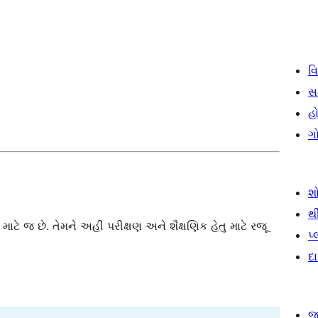
વિ
સ
હો
ગ
શ
થ
 જ છે. તેમને અહીં પરીક્ષણ અને શૈક્ષણિક હેતુ માટે રજૂ
પ
દ
જ