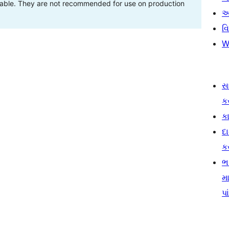
stable. They are not recommended for use on production
આ
વ
W
સ
ક
કા
દ
ક
ભ
મા
પા