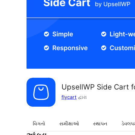
UpsellWP Side Cart
flycart
દ્વારા
વિગતો
સમીક્ષાઓ
સ્થાપન
ડેવલપમ