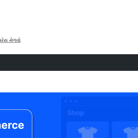
પ્રેસ મેળવો