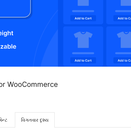
 for WooCommerce
ેન્ટ
વિગતવાર દૃશ્ય