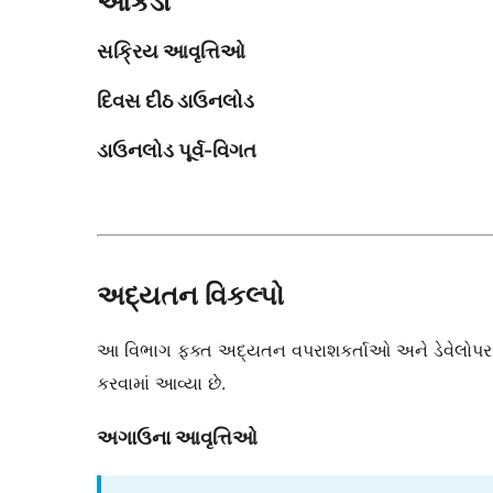
આંકડા
સક્રિય આવૃત્તિઓ
દિવસ દીઠ ડાઉનલોડ
ડાઉનલોડ પૂર્વ-વિગત
અદ્યતન વિકલ્પો
આ વિભાગ ફક્ત અદ્યતન વપરાશકર્તાઓ અને ડેવેલોપર માટે
કરવામાં આવ્યા છે.
અગાઉના આવૃત્તિઓ