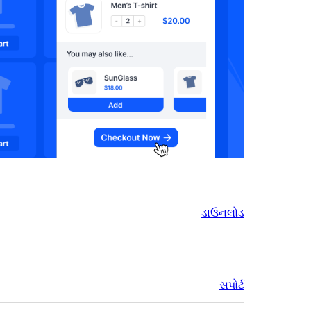
ડાઉનલોડ
સપોર્ટ