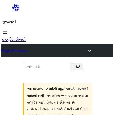
કંટેન્ટ(લખાણ)
પર
ગુજરાતી
જાઓ
વર્ડપ્રેસ મેળવો
Plugin Directory
પ્લગીન
શોધો
આ પલ્ગઇન
2 વર્ષથી વધુમાં અપડેટ કરવામાં
આવ્યો નથી
. એ કદાચ જાળવવામાં અથવા
સપોર્ટેડ નહી હોય. વર્ડપ્રેસ ના વધુ
તાજેતરનાં સંસ્કરણો સાથે ઉપયોગમાં લેવાય