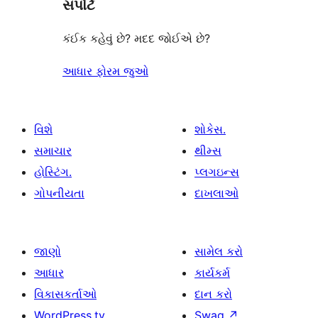
સપોર્ટ
સમીક્ષાઓ
કંઈક કહેવું છે? મદદ જોઈએ છે?
આધાર ફોરમ જુઓ
વિશે
શોકેસ.
સમાચાર
થીમ્સ
હોસ્ટિંગ.
પ્લગઇન્સ
ગોપનીયતા
દાખલાઓ
જાણો
સામેલ કરો
આધાર
કાર્યકર્મ
વિકાસકર્તાઓ
દાન કરો
WordPress.tv
Swag
↗