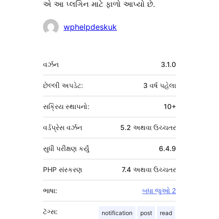
એ આ પ્લગિન માટે ફાળો આપ્યો છે.
ફાળો
wphelpdeskuk
આપનારા
મેટા
વર્ઝન
3.1.0
છેલ્લી અપડેટ:
3 વર્ષ
પહેલા
સક્રિય સ્થાપનો:
10+
વર્ડપ્રેસ વર્ઝન
5.2 અથવા ઉચ્ચતર
સુધી પરીક્ષણ કર્યું
6.4.9
PHP સંસ્કરણ
7.4 અથવા ઉચ્ચતર
ભાષા:
બધા જુઓ 2
ટૅગ્સ:
notification
post
read