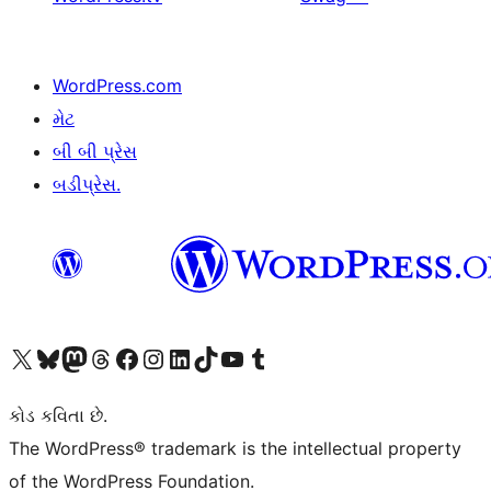
WordPress.com
મેટ
બી બી પ્રેસ
બડીપ્રેસ.
અમારા X (અગાઉ ટ્વિટર) એકાઉન્ટની મુલાકાત લો
અમારા Bluesky એકાઉન્ટની મુલાકાત લો
અમારા માસ્ટોડોન એકાઉન્ટની મુલાકાત લો
અમારા Threads એકાઉન્ટની મુલાકાત લો
અમારા ફેસબુક પેજની મુલાકાત લો
અમારા ઇન્સ્ટાગ્રામ એકાઉન્ટની મુલાકાત લો
અમારા LinkedIn એકાઉન્ટની મુલાકાત લો
અમારા TikTok એકાઉન્ટની મુલાકાત લો
અમારી YouTube ચેનલની મુલાકાત લો
અમારા Tumblr એકાઉન્ટની મુલાકાત લો
કોડ કવિતા છે.
The WordPress® trademark is the intellectual property
of the WordPress Foundation.