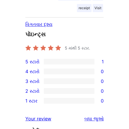
receipt
Visit
વિગતવાર દૃશ્ય
પૉઇન્ટ્સ
5 માંથી
5
સ્ટાર.
5 સ્ટારો
1
1
4 સ્ટારો
0
5-
0
3 સ્ટારો
0
સ્ટાર
4-
0
2 સ્ટારો
0
સમીક્ષા
સ્ટાર
3-
0
1 સ્ટાર
0
સમીક્ષાઓ
સ્ટાર
2-
0
સમીક્ષાઓ
સ્ટાર
1-
સમીક્ષાઓ
Your review
બધા
જુઓ
સમીક્ષાઓ
સ્ટાર