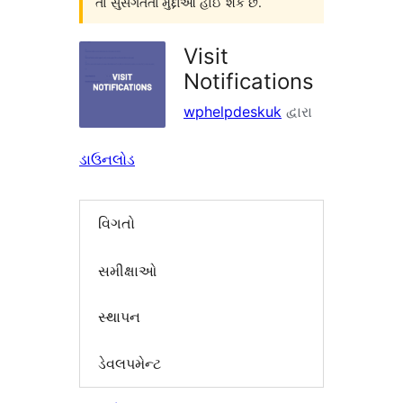
તો સુસંગતતા મુદ્દાઓ હોઈ શકે છે.
Visit
Notifications
wphelpdeskuk
દ્વારા
ડાઉનલોડ
વિગતો
સમીક્ષાઓ
સ્થાપન
ડેવલપમેન્ટ