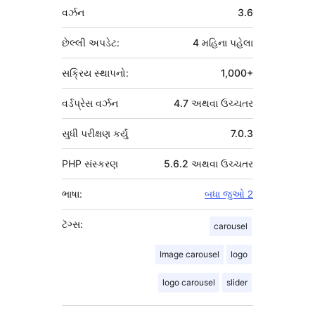
મેટા
વર્ઝન
3.6
છેલ્લી અપડેટ:
4 મહિના
પહેલા
સક્રિય સ્થાપનો:
1,000+
વર્ડપ્રેસ વર્ઝન
4.7 અથવા ઉચ્ચતર
સુધી પરીક્ષણ કર્યું
7.0.3
PHP સંસ્કરણ
5.6.2 અથવા ઉચ્ચતર
ભાષા:
બધા જુઓ 2
ટૅગ્સ:
carousel
Image carousel
logo
logo carousel
slider