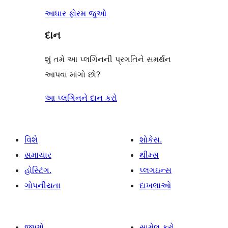
આધાર ફોરમ જુઓ
દાન
શું તમે આ પ્લગિનની પ્રગતિને સમર્થન
આપવા માંગો છો?
આ પ્લગિનને દાન કરો
વિશે
શોકેસ.
સમાચાર
થીમ્સ
હોસ્ટિંગ.
પ્લગઇન્સ
ગોપનીયતા
દાખલાઓ
જાણો
સામેલ કરો