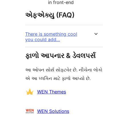
in front-end
એફએક્યુ (FAQ)
There is something cool
you could add…
ફાળો આપનાર & ડેવલપર્સ
આ ઓપન સોર્સ સોફ્ટવેર છે. નીચેના લોકો
એ આ પ્લગિન માટે ફાળો આપ્યો છે.
ફાળો
WEN Themes
આપનારા
WEN Solutions