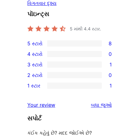
વિગતવાર દૃશ્ય
પૉઇન્ટ્સ
5 માંથી
4.4
સ્ટાર.
5 સ્ટારો
8
8
4 સ્ટારો
0
5-
0
3 સ્ટારો
1
સ્ટાર
4-
1
2 સ્ટારો
0
સમીક્ષાઓ
સ્ટાર
3-
0
1 સ્ટાર
1
સમીક્ષાઓ
સ્ટાર
2-
1
સમીક્ષા
સ્ટાર
1-
સમીક્ષાઓ
Your review
બધા
જુઓ
સમીક્ષાઓ
સ્ટાર
સપોર્ટ
સમીક્ષા
કંઈક કહેવું છે? મદદ જોઈએ છે?