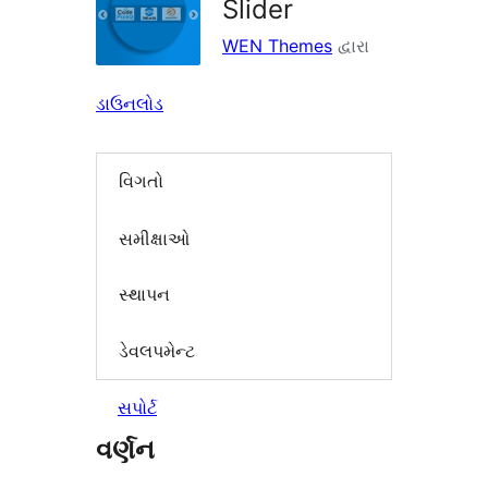
Slider
WEN Themes
દ્વારા
ડાઉનલોડ
વિગતો
સમીક્ષાઓ
સ્થાપન
ડેવલપમેન્ટ
સપોર્ટ
વર્ણન