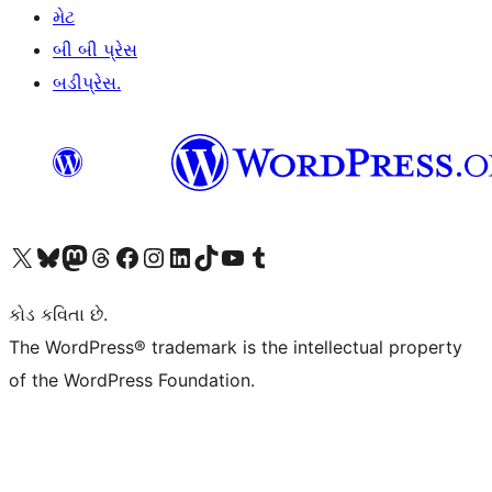
મેટ
બી બી પ્રેસ
બડીપ્રેસ.
અમારા X (અગાઉ ટ્વિટર) એકાઉન્ટની મુલાકાત લો
અમારા Bluesky એકાઉન્ટની મુલાકાત લો
અમારા માસ્ટોડોન એકાઉન્ટની મુલાકાત લો
અમારા Threads એકાઉન્ટની મુલાકાત લો
અમારા ફેસબુક પેજની મુલાકાત લો
અમારા ઇન્સ્ટાગ્રામ એકાઉન્ટની મુલાકાત લો
અમારા LinkedIn એકાઉન્ટની મુલાકાત લો
અમારા TikTok એકાઉન્ટની મુલાકાત લો
અમારી YouTube ચેનલની મુલાકાત લો
અમારા Tumblr એકાઉન્ટની મુલાકાત લો
કોડ કવિતા છે.
The WordPress® trademark is the intellectual property
of the WordPress Foundation.