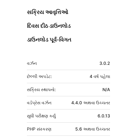
સક્રિય આવૃત્તિઓ
દિવસ દીઠ ડાઉનલોડ
ડાઉનલોડ પૂર્વ-વિગત
મેટા
વર્ઝન
3.0.2
છેલ્લી અપડેટ:
4 વર્ષ
પહેલા
સક્રિય સ્થાપનો:
N/A
વર્ડપ્રેસ વર્ઝન
4.4.0 અથવા ઉચ્ચતર
સુધી પરીક્ષણ કર્યું
6.0.13
PHP સંસ્કરણ
5.6 અથવા ઉચ્ચતર