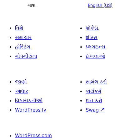
ભાષા
English (US)
વિશે
શોકેસ.
સમાચાર
થીમ્સ
હોસ્ટિંગ.
પ્લગઇન્સ
ગોપનીયતા
દાખલાઓ
જાણો
સામેલ કરો
આધાર
કાર્યકર્મ
વિકાસકર્તાઓ
દાન કરો
WordPress.tv
Swag
↗
WordPress.com