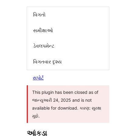
વિગતો
સમીક્ષાઓ
ડેવલપમેન્ટ
વિગતવાર દૃશ્ય
સપોર્ટ
This plugin has been closed as of
જાન્યુઆરી 24, 2025 and is not
available for download. કારણ: સુરક્ષા
મુદ્દો.
આંકડા