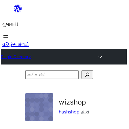
કંટેન્ટ(લખાણ)
પર
ગુજરાતી
જાઓ
વર્ડપ્રેસ મેળવો
Plugin Directory
પ્લગીન
શોધો
wizshop
hashshop
દ્વારા