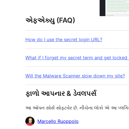
એફએક્યુ (FAQ)
How do I use the secret login URL?
What if I forget my secret term and get locked
Will the Malware Scanner slow down my site?
ફાળો આપનાર & ડેવલપર્સ
આ ઓપન સોર્સ સોફ્ટવેર છે. નીચેના લોકો એ આ પ્લગિન
ફાળો
Marcello Ruoppolo