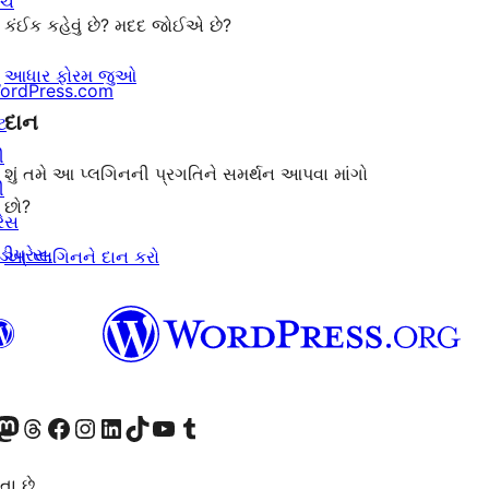
ંચ
કંઈક કહેવું છે? મદદ જોઈએ છે?
આધાર ફોરમ જુઓ
ordPress.com
દાન
ટ
ી
શું તમે આ પ્લગિનની પ્રગતિને સમર્થન આપવા માંગો
ી
છો?
રેસ
ીપ્રેસ.
આ પ્લગિનને દાન કરો
ટોડોન એકાઉન્ટની મુલાકાત લો
અમારા Threads એકાઉન્ટની મુલાકાત લો
અમારા ફેસબુક પેજની મુલાકાત લો
અમારા ઇન્સ્ટાગ્રામ એકાઉન્ટની મુલાકાત લો
અમારા LinkedIn એકાઉન્ટની મુલાકાત લો
અમારા TikTok એકાઉન્ટની મુલાકાત લો
અમારી YouTube ચેનલની મુલાકાત લો
અમારા Tumblr એકાઉન્ટની મુલાકાત લો
તા છે.