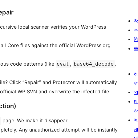
epair
જ
ecursive local scanner verifies your WordPress
આ
વ
ll Core files against the official WordPress.org
W
ous code patterns (like
,
,
eval
base64_decode
સ
le? Click “Repair” and Protector will automatically
ક
 official WP SVN and overwrite the infected file.
કા
દ
ction)
ક
ભ
page. We make it disappear.
મા
letely. Any unauthorized attempt will be instantly