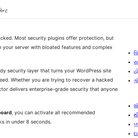
ેન્ટ
cked. Most security plugins offer protection, but
 your server with bloated features and complex
વિ
સ
eady security layer that turns your WordPress site
હો
peed. Whether you are trying to recover a hacked
ગ
ctor delivers enterprise-grade security that anyone
શ
board
, you can activate all recommended
થ
s in under 8 seconds.
પ
દ