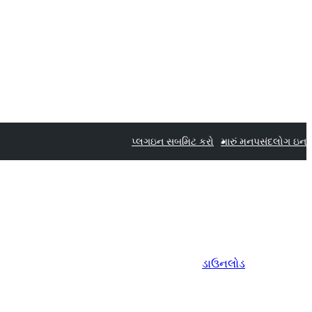
પ્લગઇન સબમિટ કરો
મારું મનપસંદ
લોગ ઇન
ડાઉનલોડ