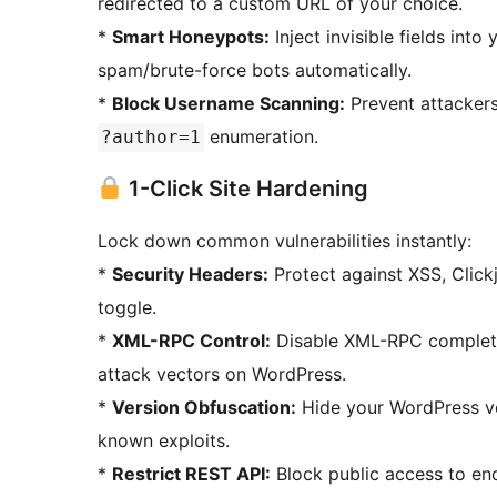
redirected to a custom URL of your choice.
*
Smart Honeypots:
Inject invisible fields int
spam/brute-force bots automatically.
*
Block Username Scanning:
Prevent attacker
enumeration.
?author=1
1-Click Site Hardening
Lock down common vulnerabilities instantly:
*
Security Headers:
Protect against XSS, Click
toggle.
*
XML-RPC Control:
Disable XML-RPC completel
attack vectors on WordPress.
*
Version Obfuscation:
Hide your WordPress ve
known exploits.
*
Restrict REST API:
Block public access to end