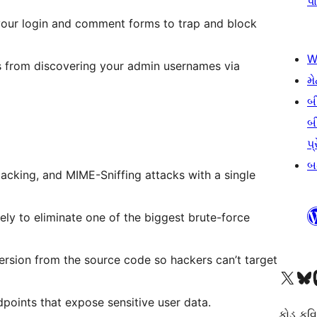
પા
o your login and comment forms to trap and block
W
s from discovering your admin usernames via
મે
બ
બ
પ્
બડ
jacking, and MIME-Sniffing attacks with a single
y to eliminate one of the biggest brute-force
rsion from the source code so hackers can’t target
અમારા X (અગાઉ ટ્વિટર) એકાઉન્ટની મુલાકાત લો
અમારા Bluesky એકાઉન્ટની મુલાકાત લો
અમારા માસ્
points that expose sensitive user data.
કોડ કવિ