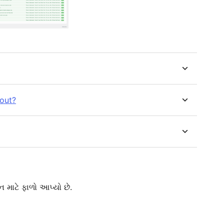
 out?
 માટે ફાળો આપ્યો છે.