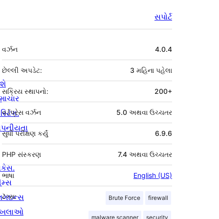
સપોર્ટ
મેટા
વર્ઝન
4.0.4
છેલ્લી અપડેટ:
3 મહિના
પહેલા
શે
સક્રિય સ્થાપનો:
200+
માચાર
સ્ટિંગ.
વર્ડપ્રેસ વર્ઝન
5.0 અથવા ઉચ્ચતર
ોપનીયતા
સુધી પરીક્ષણ કર્યું
6.9.6
PHP સંસ્કરણ
7.4 અથવા ઉચ્ચતર
ોકેસ.
ભાષા
English (US)
ીમ્સ
્લગઇન્સ
ટૅગ્સ:
Brute Force
firewall
ાખલાઓ
malware scanner
security