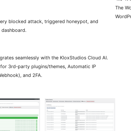
The Wo
WordPr
ery blocked attack, triggered honeypot, and
r dashboard.
rates seamlessly with the KloxStudios Cloud AI.
 for 3rd-party plugins/themes, Automatic IP
 Webhook), and 2FA.