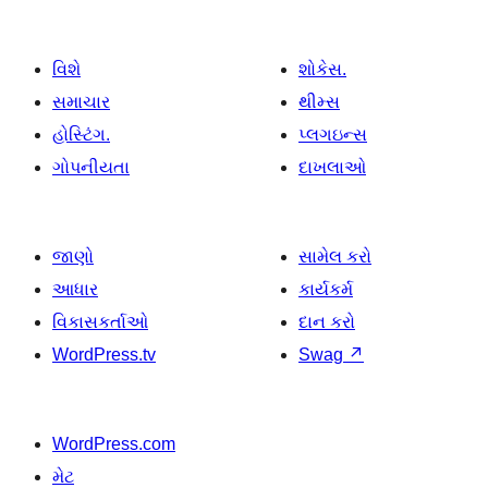
વિશે
શોકેસ.
સમાચાર
થીમ્સ
હોસ્ટિંગ.
પ્લગઇન્સ
ગોપનીયતા
દાખલાઓ
જાણો
સામેલ કરો
આધાર
કાર્યકર્મ
વિકાસકર્તાઓ
દાન કરો
WordPress.tv
Swag
↗
WordPress.com
મેટ