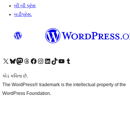
બી બી પ્રેસ
બડીપ્રેસ.
અમારા X (અગાઉ ટ્વિટર) એકાઉન્ટની મુલાકાત લો
અમારા Bluesky એકાઉન્ટની મુલાકાત લો
અમારા માસ્ટોડોન એકાઉન્ટની મુલાકાત લો
અમારા Threads એકાઉન્ટની મુલાકાત લો
અમારા ફેસબુક પેજની મુલાકાત લો
અમારા ઇન્સ્ટાગ્રામ એકાઉન્ટની મુલાકાત લો
અમારા LinkedIn એકાઉન્ટની મુલાકાત લો
અમારા TikTok એકાઉન્ટની મુલાકાત લો
અમારી YouTube ચેનલની મુલાકાત લો
અમારા Tumblr એકાઉન્ટની મુલાકાત લો
કોડ કવિતા છે.
The WordPress® trademark is the intellectual property of the
WordPress Foundation.