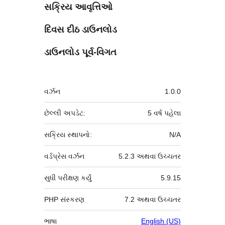
સક્રિય આવૃત્તિઓ
દિવસ દીઠ ડાઉનલોડ
ડાઉનલોડ પૂર્વ-વિગત
મેટા
વર્ઝન
1.0.0
છેલ્લી અપડેટ:
5 વર્ષ
પહેલા
સક્રિય સ્થાપનો:
N/A
વર્ડપ્રેસ વર્ઝન
5.2.3 અથવા ઉચ્ચતર
સુધી પરીક્ષણ કર્યું
5.9.15
PHP સંસ્કરણ
7.2 અથવા ઉચ્ચતર
ભાષા
English (US)