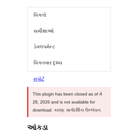
વિગતો
સમીક્ષાઓ
ડેવલપમેન્ટ
વિગતવાર દૃશ્ય
સપોર્ટ
This plugin has been closed as of મે
28, 2026 and is not available for
download. કારણ: માર્ગદર્શિકા ઉલ્લંઘન.
આંકડા