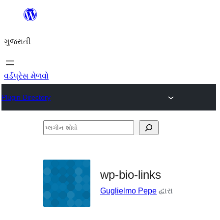
કંટેન્ટ(લખાણ)
પર
ગુજરાતી
જાઓ
વર્ડપ્રેસ મેળવો
Plugin Directory
પ્લગીન
શોધો
wp-bio-links
Guglielmo Pepe
દ્વારા