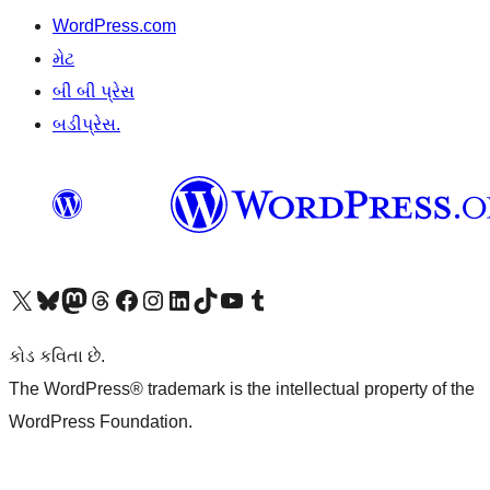
WordPress.com
મેટ
બી બી પ્રેસ
બડીપ્રેસ.
અમારા X (અગાઉ ટ્વિટર) એકાઉન્ટની મુલાકાત લો
અમારા Bluesky એકાઉન્ટની મુલાકાત લો
અમારા માસ્ટોડોન એકાઉન્ટની મુલાકાત લો
અમારા Threads એકાઉન્ટની મુલાકાત લો
અમારા ફેસબુક પેજની મુલાકાત લો
અમારા ઇન્સ્ટાગ્રામ એકાઉન્ટની મુલાકાત લો
અમારા LinkedIn એકાઉન્ટની મુલાકાત લો
અમારા TikTok એકાઉન્ટની મુલાકાત લો
અમારી YouTube ચેનલની મુલાકાત લો
અમારા Tumblr એકાઉન્ટની મુલાકાત લો
કોડ કવિતા છે.
The WordPress® trademark is the intellectual property of the
WordPress Foundation.