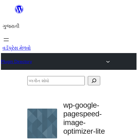
કંટેન્ટ(લખાણ)
પર
ગુજરાતી
જાઓ
વર્ડપ્રેસ મેળવો
Plugin Directory
પ્લગીન
શોધો
wp-google-
pagespeed-
image-
optimizer-lite