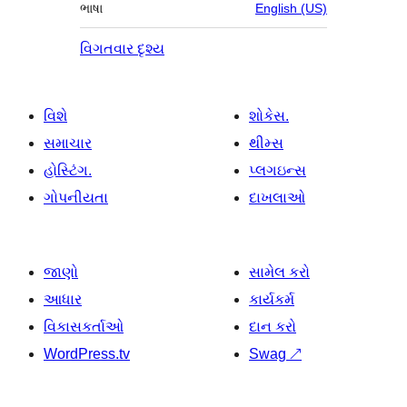
ભાષા
English (US)
વિગતવાર દૃશ્ય
વિશે
શોકેસ.
સમાચાર
થીમ્સ
હોસ્ટિંગ.
પ્લગઇન્સ
ગોપનીયતા
દાખલાઓ
જાણો
સામેલ કરો
આધાર
કાર્યકર્મ
વિકાસકર્તાઓ
દાન કરો
WordPress.tv
Swag
↗