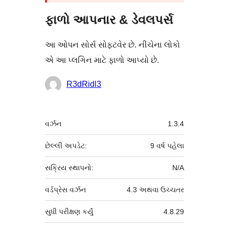
ફાળો આપનાર & ડેવલપર્સ
આ ઓપન સોર્સ સોફ્ટવેર છે. નીચેના લોકો
એ આ પ્લગિન માટે ફાળો આપ્યો છે.
ફાળો
R3dRidl3
આપનારા
મેટા
વર્ઝન
1.3.4
છેલ્લી અપડેટ:
9 વર્ષ
પહેલા
સક્રિય સ્થાપનો:
N/A
વર્ડપ્રેસ વર્ઝન
4.3 અથવા ઉચ્ચતર
સુધી પરીક્ષણ કર્યું
4.8.29