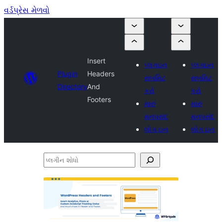
વર્ડપ્રેસ મેળવો
Insert
પ્લગઇન
પ્લગઇન
Plugin
Headers
સબમિટ
સબમિટ
Directory
And
કરો
કરો
Footers
મારું
મારું
મનપસંદ
મનપસંદ
લોગ ઇન
લોગ ઇન
પ્લગીન
શોધો