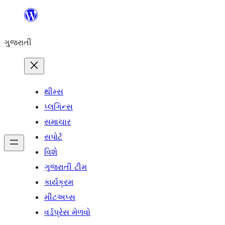
કંટેન્ટ(લખાણ)
પર
ગુજરાતી
જાઓ
થીમ્સ
પ્લગિન્સ
સમાચાર
સપોર્ટ
વિશે
ગુજરાતી ટીમ
કાર્યક્રમ
મીટઅપ્સ
વર્ડપ્રેસ મેળવો