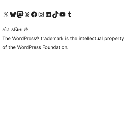
અમારા X (અગાઉ ટ્વિટર) એકાઉન્ટની મુલાકાત લો
અમારા Bluesky એકાઉન્ટની મુલાકાત લો
અમારા માસ્ટોડોન એકાઉન્ટની મુલાકાત લો
અમારા Threads એકાઉન્ટની મુલાકાત લો
અમારા ફેસબુક પેજની મુલાકાત લો
અમારા ઇન્સ્ટાગ્રામ એકાઉન્ટની મુલાકાત લો
અમારા LinkedIn એકાઉન્ટની મુલાકાત લો
અમારા TikTok એકાઉન્ટની મુલાકાત લો
અમારી YouTube ચેનલની મુલાકાત લો
અમારા Tumblr એકાઉન્ટની મુલાકાત લો
કોડ કવિતા છે.
The WordPress® trademark is the intellectual property
of the WordPress Foundation.