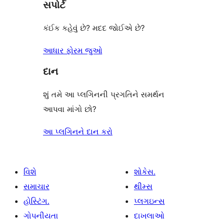
સપોર્ટ
સમીક્ષાઓ
કંઈક કહેવું છે? મદદ જોઈએ છે?
આધાર ફોરમ જુઓ
દાન
શું તમે આ પ્લગિનની પ્રગતિને સમર્થન
આપવા માંગો છો?
આ પ્લગિનને દાન કરો
વિશે
શોકેસ.
સમાચાર
થીમ્સ
હોસ્ટિંગ.
પ્લગઇન્સ
ગોપનીયતા
દાખલાઓ