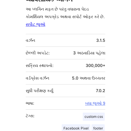
આ પ્લગિન મફત છે પરંતુ વધારાના પેઇડ
કોમર્શિયલ અપગ્રેડ અથવા સપોર્ટ ઓફર કરે છે.
સપોૅટ જુઓ
મેટા
વર્ઝન
3.1.5
છેલ્લી અપડેટ:
3 અઠવાડિયા
પહેલા
સક્રિય સ્થાપનો:
300,000+
વર્ડપ્રેસ વર્ઝન
5.0 અથવા ઉચ્ચતર
સુધી પરીક્ષણ કર્યું
7.0.2
ભાષા:
બધા જુઓ 9
ટૅગ્સ:
custom css
Facebook Pixel
footer