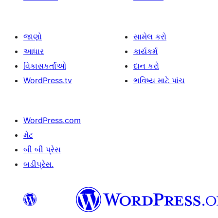
જાણો
સામેલ કરો
આધાર
કાર્યકર્મ
વિકાસકર્તાઓ
દાન કરો
WordPress.tv
ભવિષ્ય માટે પાંચ
WordPress.com
મેટ
બી બી પ્રેસ
બડીપ્રેસ.