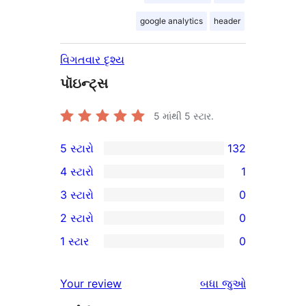
google analytics
header
વિગતવાર દૃશ્ય
પૉઇન્ટ્સ
5 માંથી
5
સ્ટાર.
5 સ્ટારો
132
132
4 સ્ટારો
1
5-
1
3 સ્ટારો
0
સ્ટાર
4-
0
2 સ્ટારો
0
સમીક્ષાઓ
સ્ટાર
3-
0
1 સ્ટાર
0
સમીક્ષા
સ્ટાર
2-
0
સમીક્ષાઓ
સ્ટાર
1-
સમીક્ષાઓ
Your review
બધા
જુઓ
સમીક્ષાઓ
સ્ટાર