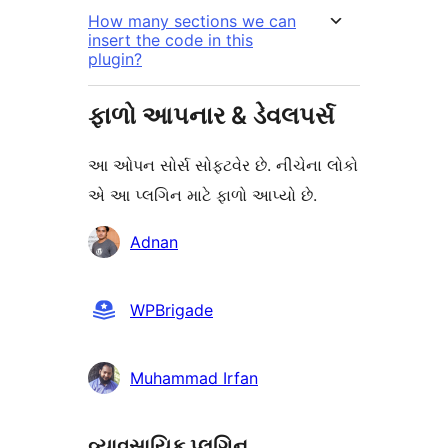
How many sections we can
insert the code in this
plugin?
ફાળો આપનાર & ડેવલપર્સ
આ ઓપન સોર્સ સોફ્ટવેર છે. નીચેના લોકો
એ આ પ્લગિન માટે ફાળો આપ્યો છે.
ફાળો
Adnan
આપનારા
WPBrigade
Muhammad Irfan
વ્યાવસાયિક પ્લગિન