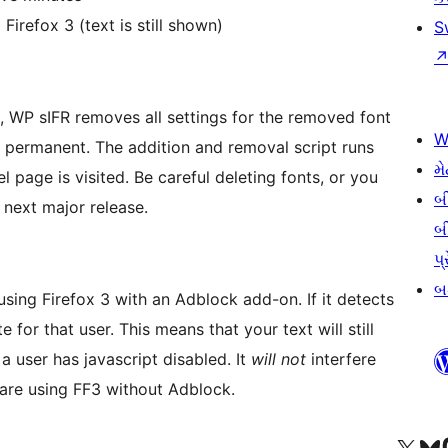
irefox 3 (text is still shown)
S
l, WP sIFR removes all settings for the removed font
W
is permanent. The addition and removal script runs
મે
 page is visited. Be careful deleting fonts, or you
બ
e next major release.
બ
પ્
બડ
using Firefox 3 with an Adblock add-on. If it detects
te for that user. This means that your text will still
 a user has javascript disabled. It
will not
interfere
 are using FF3 without Adblock.
અમારા X (અગાઉ ટ્વિટર) એકાઉન્ટની મુલાકાત લો
અમારા Bluesky એકાઉન્ટની મુલાકાત લો
અમારા માસ્