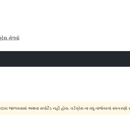
પ્રેસ મેળવો
દાચ જાળવવામાં અથવા સપોર્ટેડ નહી હોય. વર્ડપ્રેસ ના વધુ તાજેતરનાં સંસ્કરણો 