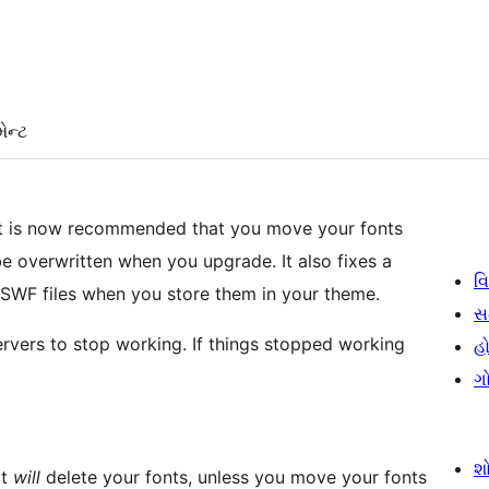
ેન્ટ
 It is now recommended that you move your fonts
be overwritten when you upgrade. It also fixes a
વિ
 SWF files when you store them in your theme.
સ
rvers to stop working. If things stopped working
હો
ગ
શ
it
will
delete your fonts, unless you move your fonts