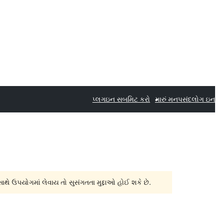
પ્લગઇન સબમિટ કરો
મારું મનપસંદ
લોગ ઇન
સાથે ઉપયોગમાં લેવાય તો સુસંગતતા મુદ્દાઓ હોઈ શકે છે.