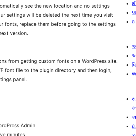
થ
tomatically see the new location and no settings
પ
ur settings will be deleted the next time you visit
દ
ur fonts, replace them before going to the settings
next version.
જ
આ
ns from getting custom fonts on a WordPress site.
વ
font file to the plugin directory and then login,
W
ttings panel.
સ
ક
કા
WordPress Admin
દ
ive minutes
ક