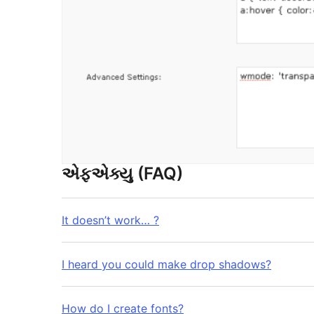
એફએક્યુ (FAQ)
It doesn’t work… ?
I heard you could make drop shadows?
How do I create fonts?