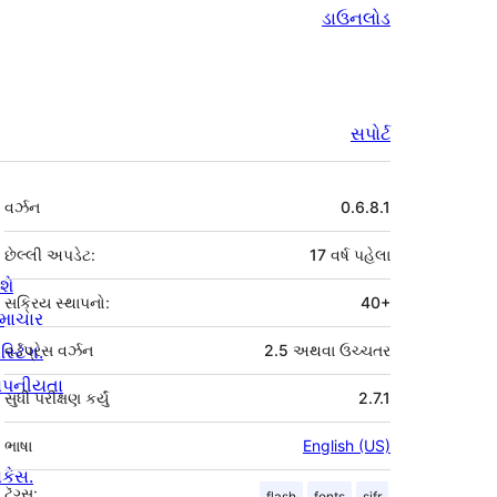
ડાઉનલોડ
સપોર્ટ
મેટા
વર્ઝન
0.6.8.1
છેલ્લી અપડેટ:
17 વર્ષ
પહેલા
શે
સક્રિય સ્થાપનો:
40+
માચાર
સ્ટિંગ.
વર્ડપ્રેસ વર્ઝન
2.5 અથવા ઉચ્ચતર
ોપનીયતા
સુધી પરીક્ષણ કર્યું
2.7.1
ભાષા
English (US)
ોકેસ.
ટૅગ્સ:
flash
fonts
sifr