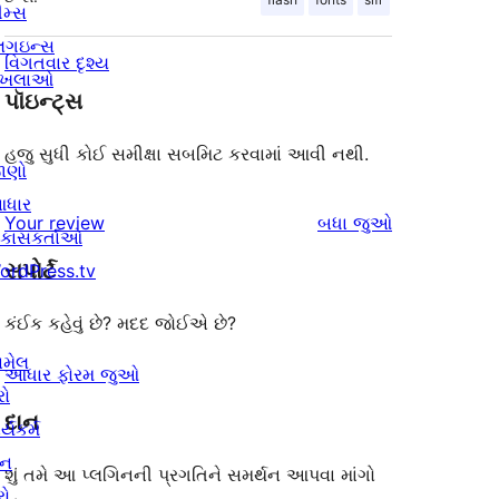
ીમ્સ
્લગઇન્સ
વિગતવાર દૃશ્ય
ાખલાઓ
પૉઇન્ટ્સ
હજુ સુધી કોઈ સમીક્ષા સબમિટ કરવામાં આવી નથી.
ાણો
ધાર
સમીક્ષાઓ
Your review
બધા
જુઓ
િકાસકર્તાઓ
સપોર્ટ
ordPress.tv
કંઈક કહેવું છે? મદદ જોઈએ છે?
ામેલ
આધાર ફોરમ જુઓ
રો
દાન
ર્યકર્મ
ાન
શું તમે આ પ્લગિનની પ્રગતિને સમર્થન આપવા માંગો
રો