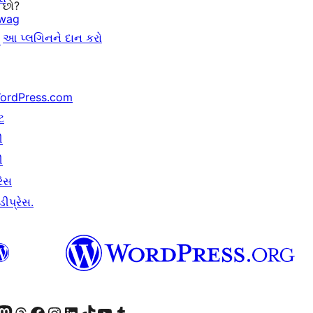
છો?
wag
આ પ્લગિનને દાન કરો
↗
ordPress.com
ટ
ી
ી
રેસ
ીપ્રેસ.
ટોડોન એકાઉન્ટની મુલાકાત લો
અમારા Threads એકાઉન્ટની મુલાકાત લો
અમારા ફેસબુક પેજની મુલાકાત લો
અમારા ઇન્સ્ટાગ્રામ એકાઉન્ટની મુલાકાત લો
અમારા LinkedIn એકાઉન્ટની મુલાકાત લો
અમારા TikTok એકાઉન્ટની મુલાકાત લો
અમારી YouTube ચેનલની મુલાકાત લો
અમારા Tumblr એકાઉન્ટની મુલાકાત લો