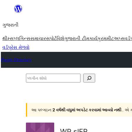
કંટેન્ટ(લખાણ)
પર
ગુજરાતી
જાઓ
થીમ્સ
પ્લગિન્સ
સમાચાર
સપોર્ટ
વિશે
ગુજરાતી ટીમ
કાર્યક્રમ
મીટઅપ્સ
વર્ડ
વર્ડપ્રેસ મેળવો
Plugin Directory
પ્લગીન
શોધો
આ પલ્ગઇન
2 વર્ષથી વધુમાં અપડેટ કરવામાં આવ્યો નથી
. એ ક
WP sIFR