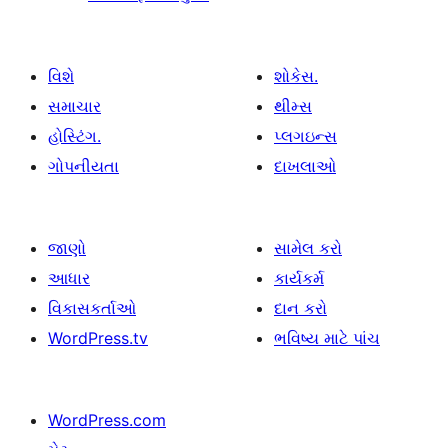
વિશે
શોકેસ.
સમાચાર
થીમ્સ
હોસ્ટિંગ.
પ્લગઇન્સ
ગોપનીયતા
દાખલાઓ
જાણો
સામેલ કરો
આધાર
કાર્યકર્મ
વિકાસકર્તાઓ
દાન કરો
WordPress.tv
ભવિષ્ય માટે પાંચ
WordPress.com