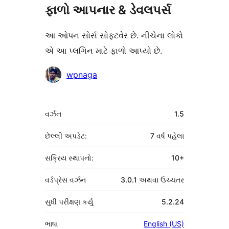
ફાળો આપનાર & ડેવલપર્સ
આ ઓપન સોર્સ સોફ્ટવેર છે. નીચેના લોકો
એ આ પ્લગિન માટે ફાળો આપ્યો છે.
ફાળો
wpnaga
આપનારા
મેટા
વર્ઝન
1.5
છેલ્લી અપડેટ:
7 વર્ષ
પહેલા
સક્રિય સ્થાપનો:
10+
વર્ડપ્રેસ વર્ઝન
3.0.1 અથવા ઉચ્ચતર
સુધી પરીક્ષણ કર્યું
5.2.24
ભાષા
English (US)