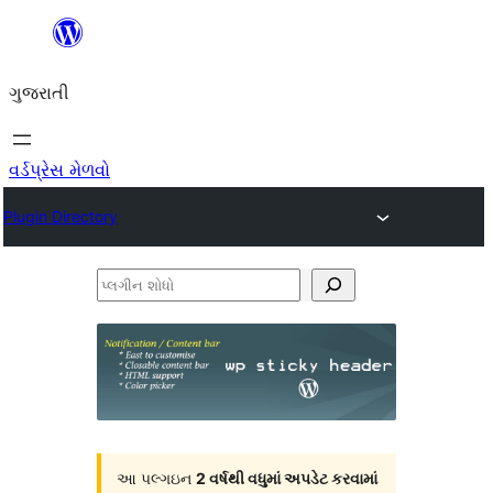
કંટેન્ટ(લખાણ)
પર
ગુજરાતી
જાઓ
વર્ડપ્રેસ મેળવો
Plugin Directory
પ્લગીન
શોધો
આ પલ્ગઇન
2 વર્ષથી વધુમાં અપડેટ કરવામાં