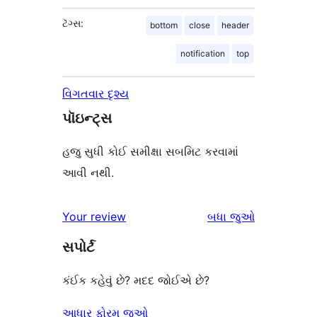
ટૅગ્સ:
bottom
close
header
notification
top
વિગતવાર દૃશ્ય
પૉઇન્ટ્સ
હજુ સુધી કોઈ સમીક્ષા સબમિટ કરવામાં
આવી નથી.
સમીક્ષાઓ
Your review
બધા
જુઓ
સપોર્ટ
કંઈક કહેવું છે? મદદ જોઈએ છે?
આધાર ફોરમ જુઓ