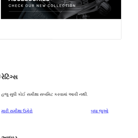
રેટિંગ્સ
d
હજુ સુધી કોઈ સમીક્ષા સબમિટ કરવામાં આવી નથી.
સમીક્ષાઓ
મારી સમીક્ષા ઉમેરો
બધા
જુઓ