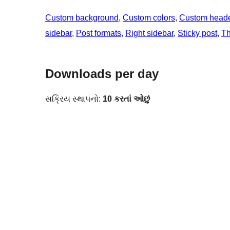
Custom background
, 
Custom colors
, 
Custom head
sidebar
, 
Post formats
, 
Right sidebar
, 
Sticky post
, 
T
Downloads per day
સક્રિય સ્થાપનો:
10 કરતાં ઓછું