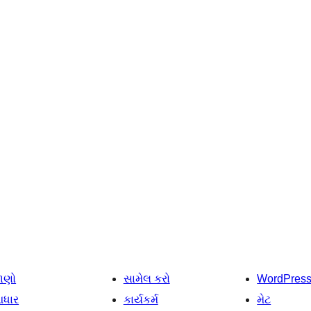
ાણો
સામેલ કરો
WordPres
ધાર
કાર્યકર્મ
મેટ