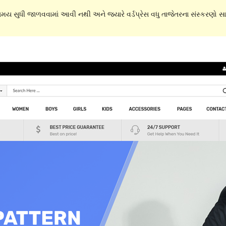
 સમય સુધી જાળવવામાં આવી નથી અને જ્યારે વર્ડપ્રેસ વધુ તાજેતરના સંસ્કરણો સાથ