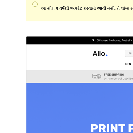
આ થીમ
૨ વર્ષથી અપડેટ કરવામાં આવી નથી
. તે લાંબા