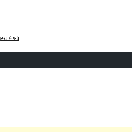
પ્રેસ મેળવો