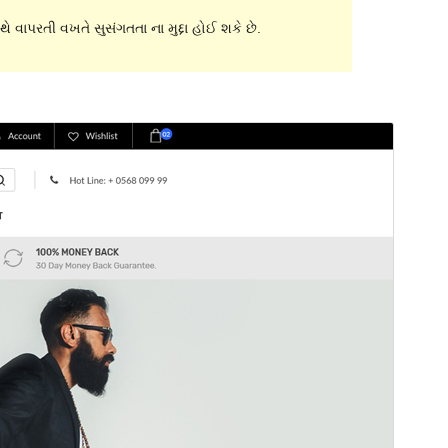
ે વાપરતી વખતે સુસંગતતા ના મુદ્દા હોઈ શકે છે.
પૂર્વાવલોકન
ડાઉનલોડ કરો
આવૃત્તિ
1.9
છેલે અપડેટ થયેલું
જૂન 21,2018
Active installations
10 કરતાં ઓછું
વર્ડપ્રેસ વર્ઝન
4.4
Theme homepage