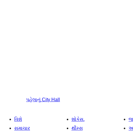
પહેલાનું
City Hall
વિશે
શોકેસ.
જ
સમાચાર
થીમ્સ
આ