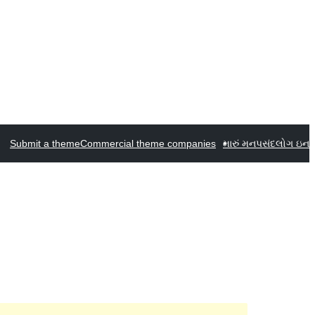
Submit a theme
Commercial theme companies
મારું મનપસંદ
લોગ ઇન