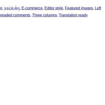
er
, 
કસ્ટમ મેનુ
, 
E-commerce
, 
Editor style
, 
Featured images
, 
Left
hreaded comments
, 
Three columns
, 
Translation ready