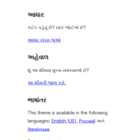
આધાર
કંઈક કહેવું છે? મદદ જોઈએ છે?
આધાર ફોરમ જુઓ
અહેવાલ
શું આ થીમમાં મુખ્ય સમસ્યાઓ છે?
આ થીમની જાણ કરો.
ભાષાંતર
This theme is available in the following
languages:
English (US)
,
Русский
અને
Українська
.