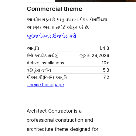
Commercial theme
આ થીમ મફત છે પરંતુ વધારાના પેઇડ કોમર્શિયલ
અપગ્રેડ અથવા સપોર્ટ ઓફર કરે છે.
પૂર્વાવલોકન
ડાઉનલોડ કરો
આવૃત્તિ
1.4.3
છેલે અપડેટ થયેલું
જુલાઇ 29,2026
Active installations
10+
વર્ડપ્રેસ વર્ઝન
5.3
પીએચપી(PHP) આવૃતિ
7.2
Theme homepage
Architect Contractor is a
professional construction and
architecture theme designed for