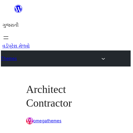
કંટેન્ટ(લખાણ)
પર
ગુજરાતી
જાઓ
વર્ડપ્રેસ મેળવો
Themes
Architect
Contractor
omegathemes