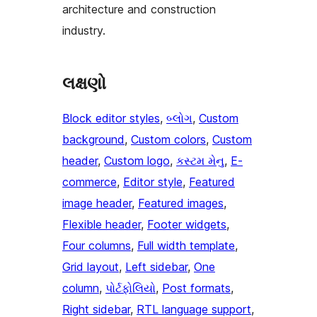
architecture and construction
industry.
લક્ષણો
Block editor styles
, 
બ્લોગ
, 
Custom
background
, 
Custom colors
, 
Custom
header
, 
Custom logo
, 
કસ્ટમ મેનુ
, 
E-
commerce
, 
Editor style
, 
Featured
image header
, 
Featured images
, 
Flexible header
, 
Footer widgets
, 
Four columns
, 
Full width template
, 
Grid layout
, 
Left sidebar
, 
One
column
, 
પોર્ટફોલિયો
, 
Post formats
, 
Right sidebar
, 
RTL language support
, 