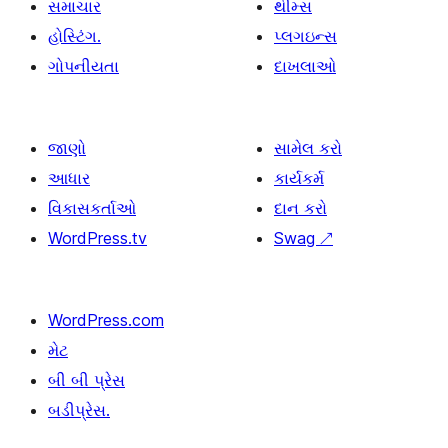
સમાચાર
થીમ્સ
હોસ્ટિંગ.
પ્લગઇન્સ
ગોપનીયતા
દાખલાઓ
જાણો
સામેલ કરો
આધાર
કાર્યકર્મ
વિકાસકર્તાઓ
દાન કરો
WordPress.tv
Swag
↗
WordPress.com
મેટ
બી બી પ્રેસ
બડીપ્રેસ.