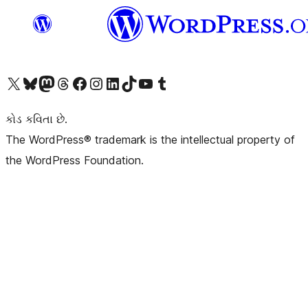
અમારા X (અગાઉ ટ્વિટર) એકાઉન્ટની મુલાકાત લો
અમારા Bluesky એકાઉન્ટની મુલાકાત લો
અમારા માસ્ટોડોન એકાઉન્ટની મુલાકાત લો
અમારા Threads એકાઉન્ટની મુલાકાત લો
અમારા ફેસબુક પેજની મુલાકાત લો
અમારા ઇન્સ્ટાગ્રામ એકાઉન્ટની મુલાકાત લો
અમારા LinkedIn એકાઉન્ટની મુલાકાત લો
અમારા TikTok એકાઉન્ટની મુલાકાત લો
અમારી YouTube ચેનલની મુલાકાત લો
અમારા Tumblr એકાઉન્ટની મુલાકાત લો
કોડ કવિતા છે.
The WordPress® trademark is the intellectual property of
the WordPress Foundation.