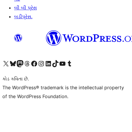
બી બી પ્રેસ
બડીપ્રેસ.
અમારા X (અગાઉ ટ્વિટર) એકાઉન્ટની મુલાકાત લો
અમારા Bluesky એકાઉન્ટની મુલાકાત લો
અમારા માસ્ટોડોન એકાઉન્ટની મુલાકાત લો
અમારા Threads એકાઉન્ટની મુલાકાત લો
અમારા ફેસબુક પેજની મુલાકાત લો
અમારા ઇન્સ્ટાગ્રામ એકાઉન્ટની મુલાકાત લો
અમારા LinkedIn એકાઉન્ટની મુલાકાત લો
અમારા TikTok એકાઉન્ટની મુલાકાત લો
અમારી YouTube ચેનલની મુલાકાત લો
અમારા Tumblr એકાઉન્ટની મુલાકાત લો
કોડ કવિતા છે.
The WordPress® trademark is the intellectual property
of the WordPress Foundation.