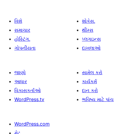
વિશે
શોકેસ.
સમાચાર
થીમ્સ
હોસ્ટિંગ.
પ્લગઇન્સ
ગોપનીયતા
દાખલાઓ
જાણો
સામેલ કરો
આધાર
કાર્યકર્મ
વિકાસકર્તાઓ
દાન કરો
WordPress.tv
ભવિષ્ય માટે પાંચ
WordPress.com
મેટ