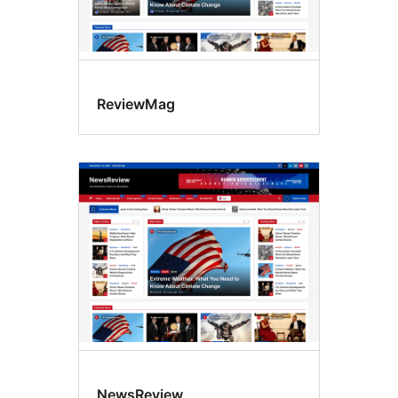
ReviewMag
NewsReview