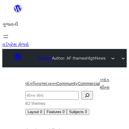
કંટેન્ટ(લખાણ)
પર
ગુજરાતી
જાઓ
વર્ડપ્રેસ મેળવો
Themes
Author: AF themes
HighNews
બ્લોક
લોકપ્રિય
અદ્યતન
Community
Commercial
થીમ્સ
શોધો
82 themes
Layout
0
Features
0
Subjects
0