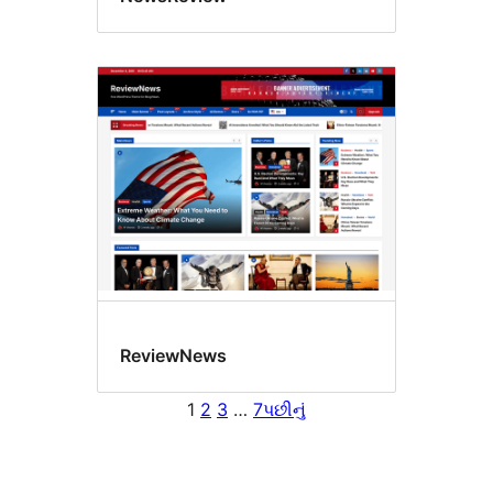
ReviewNews
1
2
3
…
7
પછીનું