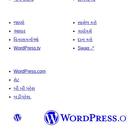
જાણો
સામેલ કરો
આધાર
કાર્યકર્મ
વિકાસકર્તાઓ
દાન કરો
WordPress.tv
Swag
↗
WordPress.com
મેટ
બી બી પ્રેસ
બડીપ્રેસ.