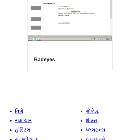
Badeyes
વિશે
શોકેસ.
સમાચાર
થીમ્સ
હોસ્ટિંગ.
પ્લગઇન્સ
ગોપનીયતા
દાખલાઓ