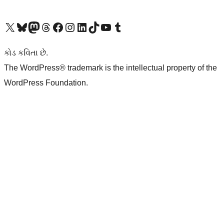
અમારા X (અગાઉ ટ્વિટર) એકાઉન્ટની મુલાકાત લો
અમારા Bluesky એકાઉન્ટની મુલાકાત લો
અમારા માસ્ટોડોન એકાઉન્ટની મુલાકાત લો
અમારા Threads એકાઉન્ટની મુલાકાત લો
અમારા ફેસબુક પેજની મુલાકાત લો
અમારા ઇન્સ્ટાગ્રામ એકાઉન્ટની મુલાકાત લો
અમારા LinkedIn એકાઉન્ટની મુલાકાત લો
અમારા TikTok એકાઉન્ટની મુલાકાત લો
અમારી YouTube ચેનલની મુલાકાત લો
અમારા Tumblr એકાઉન્ટની મુલાકાત લો
કોડ કવિતા છે.
The WordPress® trademark is the intellectual property of the
WordPress Foundation.