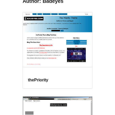
Author: Badeyes
thePriority