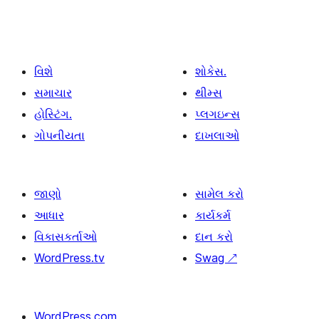
વિશે
શોકેસ.
સમાચાર
થીમ્સ
હોસ્ટિંગ.
પ્લગઇન્સ
ગોપનીયતા
દાખલાઓ
જાણો
સામેલ કરો
આધાર
કાર્યકર્મ
વિકાસકર્તાઓ
દાન કરો
WordPress.tv
Swag
↗
WordPress.com