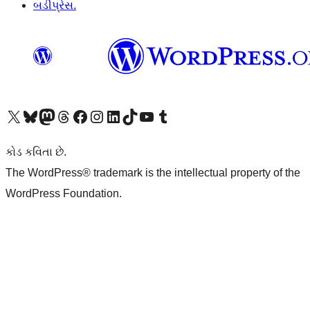
બડીપ્રેસ.
અમારા X (અગાઉ ટ્વિટર) એકાઉન્ટની મુલાકાત લો
અમારા Bluesky એકાઉન્ટની મુલાકાત લો
અમારા માસ્ટોડોન એકાઉન્ટની મુલાકાત લો
અમારા Threads એકાઉન્ટની મુલાકાત લો
અમારા ફેસબુક પેજની મુલાકાત લો
અમારા ઇન્સ્ટાગ્રામ એકાઉન્ટની મુલાકાત લો
અમારા LinkedIn એકાઉન્ટની મુલાકાત લો
અમારા TikTok એકાઉન્ટની મુલાકાત લો
અમારી YouTube ચેનલની મુલાકાત લો
અમારા Tumblr એકાઉન્ટની મુલાકાત લો
કોડ કવિતા છે.
The WordPress® trademark is the intellectual property of the
WordPress Foundation.