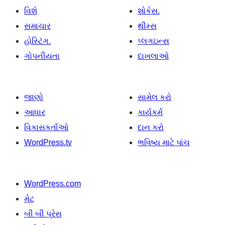
વિશે
શોકેસ.
સમાચાર
થીમ્સ
હોસ્ટિંગ.
પ્લગઇન્સ
ગોપનીયતા
દાખલાઓ
જાણો
સામેલ કરો
આધાર
કાર્યકર્મ
વિકાસકર્તાઓ
દાન કરો
WordPress.tv
ભવિષ્ય માટે પાંચ
WordPress.com
મેટ
બી બી પ્રેસ