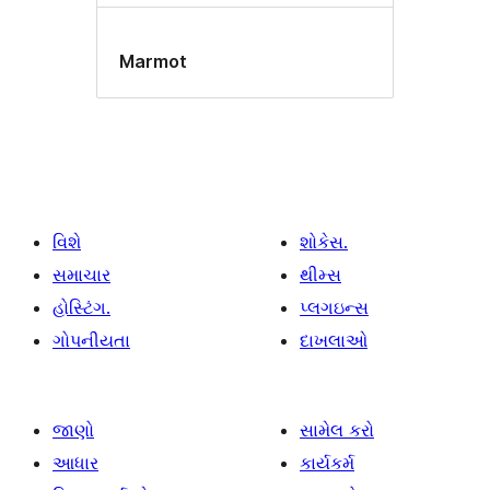
Marmot
વિશે
શોકેસ.
સમાચાર
થીમ્સ
હોસ્ટિંગ.
પ્લગઇન્સ
ગોપનીયતા
દાખલાઓ
જાણો
સામેલ કરો
આધાર
કાર્યકર્મ